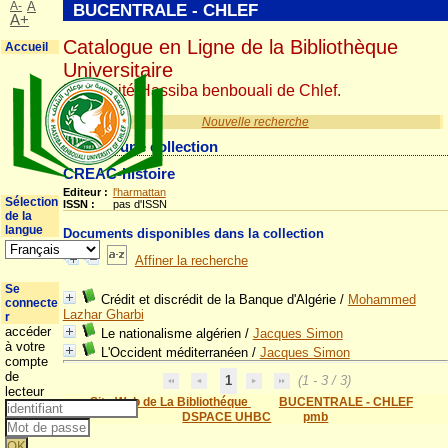
A-
A
BUCENTRALE - CHLEF
A+
Catalogue en Ligne de la Bibliothèque
Accueil
Universitaire
Université Hassiba benbouali de Chlef.
Nouvelle recherche
Détail d'une collection
CREAC-histoire
Editeur :
l'harmattan
Sélection
ISSN :
pas d'ISSN
de la
langue
Documents disponibles dans la collection
Affiner la recherche
Se
Crédit et discrédit de la Banque d'Algérie
/
Mohammed
connecte
Lazhar Gharbi
r
accéder
Le nationalisme algérien
/
Jacques Simon
à votre
L'Occident méditerranéen
/
Jacques Simon
compte
de
1
(1 - 3 / 3)
lecteur
Site Web de La Bibliothéque
BUCENTRALE - CHLEF
DSPACE UHBC
pmb