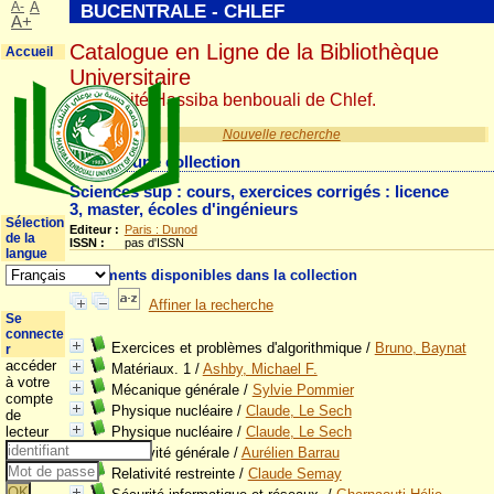
A-
A
BUCENTRALE - CHLEF
A+
Catalogue en Ligne de la Bibliothèque
Accueil
Universitaire
Université Hassiba benbouali de Chlef.
Nouvelle recherche
Détail d'une collection
Sciences sup : cours, exercices corrigés : licence
3, master, écoles d'ingénieurs
Sélection
Editeur :
Paris : Dunod
de la
ISSN :
pas d'ISSN
langue
Documents disponibles dans la collection
Affiner la recherche
Se
connecte
Exercices et problèmes d'algorithmique
/
Bruno, Baynat
r
accéder
Matériaux. 1
/
Ashby, Michael F.
à votre
Mécanique générale
/
Sylvie Pommier
compte
Physique nucléaire
/
Claude, Le Sech
de
lecteur
Physique nucléaire
/
Claude, Le Sech
Relativité générale
/
Aurélien Barrau
Relativité restreinte
/
Claude Semay