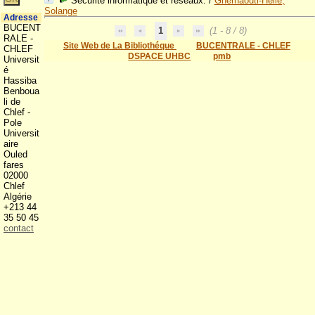
Sécurité informatique et réseaux.
/
Ghernaouti-Hélie,
Solange
Adresse
BUCENT
1
(1 - 8 / 8)
RALE -
Site Web de La Bibliothéque
BUCENTRALE - CHLEF
CHLEF
DSPACE UHBC
pmb
Universit
é
Hassiba
Benboua
li de
Chlef -
Pole
Universit
aire
Ouled
fares
02000
Chlef
Algérie
+213 44
35 50 45
contact