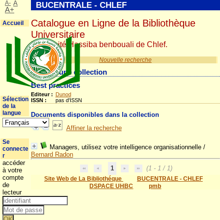
A-
A
BUCENTRALE - CHLEF
A+
Catalogue en Ligne de la Bibliothèque
Accueil
Universitaire
Université Hassiba benbouali de Chlef.
Nouvelle recherche
Détail d'une collection
Best practices
Editeur :
Dunod
Sélection
ISSN :
pas d'ISSN
de la
langue
Documents disponibles dans la collection
Affiner la recherche
Se
Managers, utilisez votre intelligence organisationnelle
/
connecte
Bernard Radon
r
accéder
1
(1 - 1 / 1)
à votre
compte
Site Web de La Bibliothéque
BUCENTRALE - CHLEF
de
DSPACE UHBC
pmb
lecteur