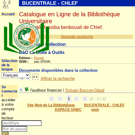
A-
A
BUCENTRALE - CHLEF
A+
Catalogue en Ligne de la Bibliothèque
Accueil
Universitaire
Université Hassiba benbouali de Chlef.
Nouvelle recherche
Détail d'une collection
BàO La Boîte à Outils
Editeur :
Dunod
Sélection
ISSN :
pas d'ISSN
de la
langue
Documents disponibles dans la collection
Affiner la recherche
Se
l'auditeur financier
/
Sylvain Boccon-Gibod
connecte
r
1
(1 - 1 / 1)
accéder
à votre
Site Web de La Bibliothéque
BUCENTRALE - CHLEF
compte
DSPACE UHBC
pmb
de
lecteur