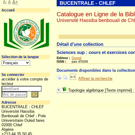
A-
A
A+
BUCENTRALE - CHLEF
Accueil
Catalogue en Ligne de la Bibl
Université Hassiba benbouali de Chl
Détail d'une collection
Sciences sup : cours et exercices co
Sélection de la langue
Editeur :
Dunod
ISSN :
pas d'ISSN
Documents disponibles dans la collectio
Se connecter
Affiner la recherche
accéder à votre compte de
lecteur
Topologie algébrique [Texte imprimé] : 
Adresse
BUCENTRALE - CHLEF
Université Hassiba
Benbouali de Chlef - Pole
Universitaire Ouled fares
02000 Chlef
Algérie
+213 44 35 50 45