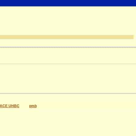
ACE UHBC
pmb