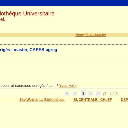
iothèque Universitaire
ef.
Nouvelle recherche
rrigés : master, CAPES-agreg
n
cours et exercices corrigés / ,... ,
/
Yves Fèlix
1
(1 - 1 / 1)
Site Web de La Bibliothéque
BUCENTRALE - CHLEF
DSP