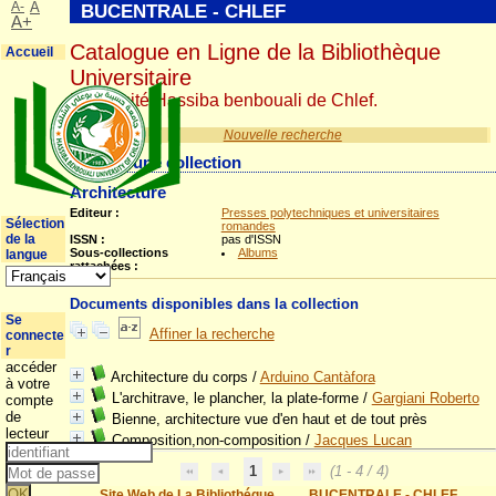
A-
A
BUCENTRALE - CHLEF
A+
Catalogue en Ligne de la Bibliothèque
Accueil
Universitaire
Université Hassiba benbouali de Chlef.
Nouvelle recherche
Détail d'une collection
Architecture
Editeur :
Presses polytechniques et universitaires
Sélection
romandes
de la
ISSN :
pas d'ISSN
Sous-collections
Albums
langue
rattachées :
Documents disponibles dans la collection
Se
Affiner la recherche
connecte
r
accéder
Architecture du corps
/
Arduino Cantàfora
à votre
L'architrave, le plancher, la plate-forme
/
Gargiani Roberto
compte
de
Bienne, architecture vue d'en haut et de tout près
lecteur
Composition,non-composition
/
Jacques Lucan
1
(1 - 4 / 4)
Site Web de La Bibliothéque
BUCENTRALE - CHLEF