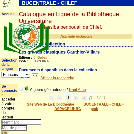
A-
A
BUCENTRALE - CHLEF
A+
Catalogue en Ligne de la Bibliothèque
Accueil
Universitaire
Université Hassiba benbouali de Chlef.
Nouvelle recherche
Détail d'une collection
Les grands classiques Gauthier-Villars
Editeur :
J. Gabay
Sélection
ISSN :
0989-0602
de la
langue
Documents disponibles dans la collection
Affiner la recherche
Se
Algèbre géométrique
/
Emil Artin
connecte
r
1
(1 - 1 / 1)
accéder
à votre
Site Web de La Bibliothéque
BUCENTRALE - CHLEF
compte
DSPACE UHBC
pmb
de
lecteur