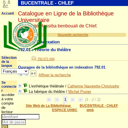
A-
A
BUCENTRALE - CHLEF
A+
Catalogue en Ligne de la Bibliothèque
Accueil
Universitaire
Université Hassiba benbouali de Chlef.
Nouvelle recherche
Détail de l'indexation
792.01 : Théorie du théâtre
Sélection
792.071 044
de la
langue
Ouvrages de la bibliothèque en indexation 792.01
Affiner la recherche
Se
L'esthétique théâtrale
/
Catherine Naugrette-Christophe
connecte
r
La fabrique du théâtre
/
Michel Pruner
accéder
à votre
1
(1 - 2 / 2)
compte
Site Web de La Bibliothéque
BUCENTRALE - CHLEF
de
DSPACE UHBC
pmb
lecteur