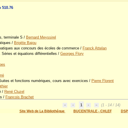
n 510.76
es, terminale S
/
Bernard Meyssirel
atiques
/
Brigitte Bajou
matiques aux concours des écoles de commerce
/
Franck Attelan
 Séries et équations différentielles
/
Georges Flory
bes
rré
Suites et fonctions numériques, cours avec exercices
/
Pierre Florent
thier
é
/
René Cluzel
es
/
François Brachet
1
(1 - 14 / 14)
Site Web de La Bibliothéque
BUCENTRALE - CHLEF
DSP