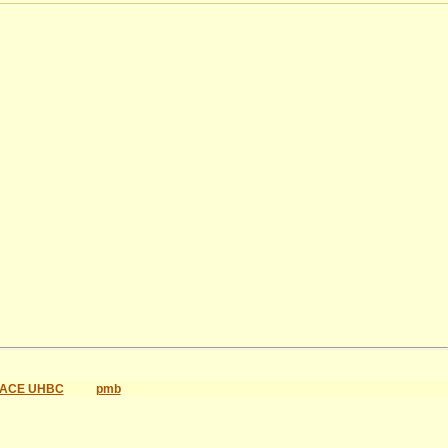
ACE UHBC
pmb