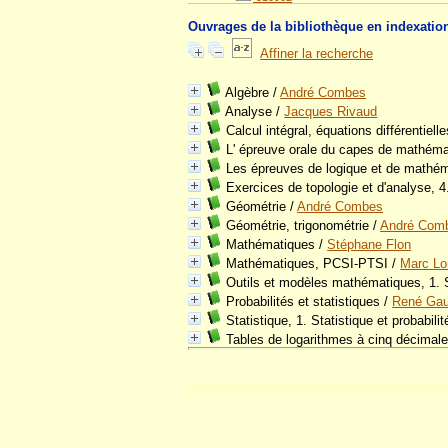
Ouvrages de la bibliothèque en indexatio
Affiner la recherche
Algèbre
/
André Combes
Analyse
/
Jacques Rivaud
Calcul intégral, équations différentiell
L' épreuve orale du capes de mathém
Les épreuves de logique et de mathé
Exercices de topologie et d'analyse, 4.
Géométrie
/
André Combes
Géométrie, trigonométrie
/
André Com
Mathématiques
/
Stéphane Flon
Mathématiques, PCSI-PTSI
/
Marc Lo
Outils et modèles mathématiques, 1. 
Probabilités et statistiques
/
René Gau
Statistique, 1. Statistique et probabilit
Tables de logarithmes à cinq décimal