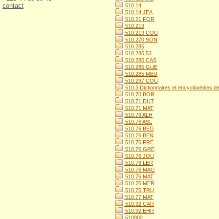
contact
510.14
510.14 JEA
510.21 FOR
510.219
510.219 COU
510.270 SON
510.285
510.285 53
510.285 CAS
510.285 GUE
510.285 MEU
510.297 COU
510.3 Dictionnaires et encyclopédies 
510.70 BOR
510.71 DUT
510.71 MAT
510.76 ALH
510.76 ASL
510.76 BEG
510.76 BEN
510.76 FRE
510.76 GRE
510.76 JOU
510.76 LER
510.76 MAG
510.76 MAT
510.76 MER
510.76 TRU
510.77 MAT
510.92 CAR
510.92 EHR
510902