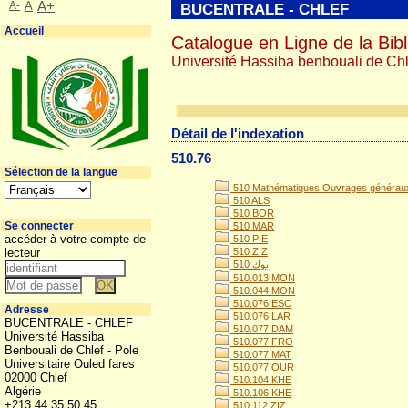
A-
A
A+
BUCENTRALE - CHLEF
Accueil
Catalogue en Ligne de la Bibl
Université Hassiba benbouali de Chl
Détail de l'indexation
510.76
Sélection de la langue
510 Mathématiques Ouvrages généraux, 
510 ALS
510 BOR
Se connecter
510 MAR
accéder à votre compte de
510 PIE
lecteur
510 ZIZ
510 بوك
510.013 MON
510.044 MON
510.076 ESC
Adresse
510.076 LAR
BUCENTRALE - CHLEF
510.077 DAM
Université Hassiba
510.077 FRO
Benbouali de Chlef - Pole
510.077 MAT
Universitaire Ouled fares
510.077 OUR
02000 Chlef
510.104 KHE
Algérie
510.106 KHE
+213 44 35 50 45
510.112 ZIZ