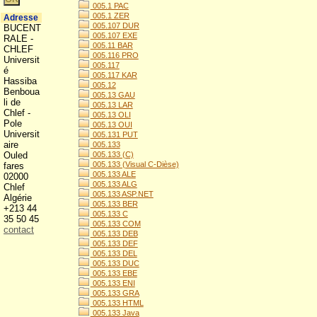
005.1 PAC
005.1 ZER
Adresse
005.107 DUR
BUCENT
005.107 EXE
RALE -
005.11 BAR
CHLEF
005.116 PRO
Universit
005.117
é
005.117 KAR
Hassiba
005.12
Benboua
005.13 GAU
li de
005.13 LAR
Chlef -
005.13 OLI
Pole
005.13 OUI
Universit
005.131 PUT
aire
005.133
Ouled
005.133 (C)
005.133 (Visual C-Dièse)
fares
005.133 ALE
02000
005.133 ALG
Chlef
005.133 ASP.NET
Algérie
005.133 BER
+213 44
005.133 C
35 50 45
005.133 COM
contact
005.133 DEB
005.133 DEF
005.133 DEL
005.133 DUC
005.133 EBE
005.133 ENI
005.133 GRA
005.133 HTML
005.133 Java