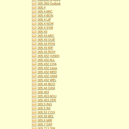
005.369 Outlook
005.4
005.4 ARC
005.4 BON
005.4 LIP
005.4 NOR
005.4 SYM
005.43
005.43 ARC
005.43 OUE
005.43 PON
005.43 RIF
005.43 ROH
005.432 (UNIX)
005.432 ALL
005.432 CHA
005.432 Linux
005.432 MED
005.432 UNIX
005.432 WEL
005.44 BOO
005.44 GRA
005.453
005.453 AOU
005.453 ZER
005.5 ING
005.5 INI
005.52 COX
005.58 BEL
005.6 MIR
005.7 DAT
005.713 769