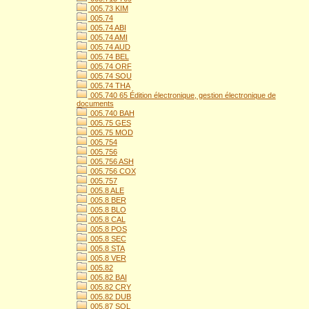
005.73 KIM
005.74
005.74 ABI
005.74 AMI
005.74 AUD
005.74 BEL
005.74 ORF
005.74 SOU
005.74 THA
005.740 65 Édition électronique, gestion électronique de
documents
005.740 BAH
005.75 GES
005.75 MOD
005.754
005.756
005.756 ASH
005.756 COX
005.757
005.8 ALE
005.8 BER
005.8 BLO
005.8 CAL
005.8 POS
005.8 SEC
005.8 STA
005.8 VER
005.82
005.82 BAI
005.82 CRY
005.82 DUB
005.87 SOL