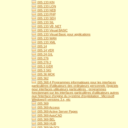
005.133 KIN
005.133 LON
005.133 NEB
005.133 PHP
005.133 SEH
005.133 SIL
005.133 VB .NET
005.133 Visual BASIC
005.133 Visual Basic pour applications
005.133 WAN
005.133 XML
005.14
005.14 VER
005.24 GIL
005.276
005.276 2
005.3 GER
005.3 SIG
005.36 MOK
005.362
005.368.4 Programmes informatiques pour les interfaces
particulières d'utilisateurs des ordinateurs personnels (logiciels
pour interfaces utilisateurs particulières ; programmes
fonctionnant sur les interfaces particulières d'utilisateurs autres
que l'interface d'origine du système d'exploitation : Microsoft
Windows® versions 3.x, etc
005.369
005.369 Access
005.369 Active Server Pages
005.369 AutoCAD
005.369 BEL
005.369 HUB
005.369 MySQL