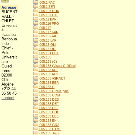
005.1 PAC
005.1 ZER
Adresse
005.107 DUR
BUCENT
005.107 EXE
RALE -
005.11 BAR
CHLEF
005.116 PRO
Universit
005.117
é
005.117 KAR
Hassiba
005.13 GAU
Benboua
005.13 LAR
li de
005.13 OLI
Chlef -
005.13 OUI
Pole
005.131 PUT
Universit
005.133
aire
005.133 (C)
Ouled
005.133 (Visual C-Dièse)
005.133 ALE
fares
005.133 ALG
02000
005.133 ASP.NET
Chlef
005.133 BER
Algérie
005.133 C
+213 44
005.133 C plus-plus
35 50 45
005.133 COM
contact
005.133 DEB
005.133 DEF
005.133 DEL
005.133 DUC
005.133 EBE
005.133 ENI
005.133 GRA
005.133 HTML
005.133 Java