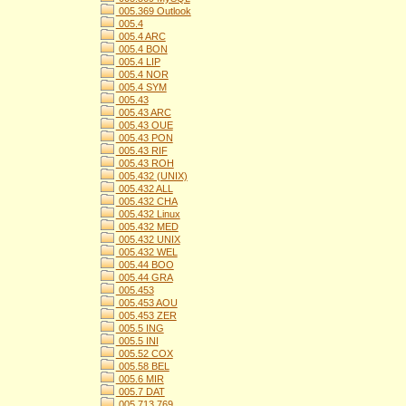
005.369 Outlook
005.4
005.4 ARC
005.4 BON
005.4 LIP
005.4 NOR
005.4 SYM
005.43
005.43 ARC
005.43 OUE
005.43 PON
005.43 RIF
005.43 ROH
005.432 (UNIX)
005.432 ALL
005.432 CHA
005.432 Linux
005.432 MED
005.432 UNIX
005.432 WEL
005.44 BOO
005.44 GRA
005.453
005.453 AOU
005.453 ZER
005.5 ING
005.5 INI
005.52 COX
005.58 BEL
005.6 MIR
005.7 DAT
005.713 769