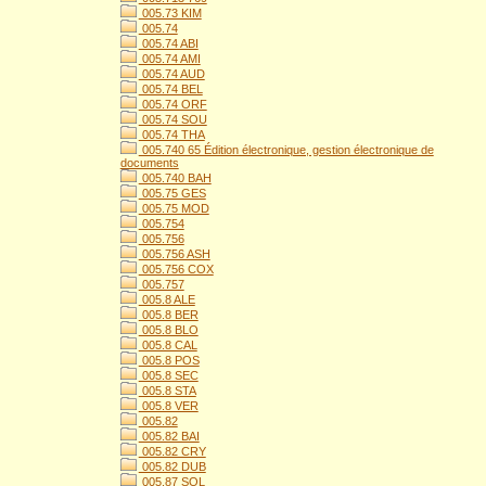
005.73 KIM
005.74
005.74 ABI
005.74 AMI
005.74 AUD
005.74 BEL
005.74 ORF
005.74 SOU
005.74 THA
005.740 65 Édition électronique, gestion électronique de
documents
005.740 BAH
005.75 GES
005.75 MOD
005.754
005.756
005.756 ASH
005.756 COX
005.757
005.8 ALE
005.8 BER
005.8 BLO
005.8 CAL
005.8 POS
005.8 SEC
005.8 STA
005.8 VER
005.82
005.82 BAI
005.82 CRY
005.82 DUB
005.87 SOL