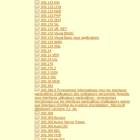
005.133 KIN
005.133 LON
005.133 NEB
005.133 PHP
005.133 SEH
005.133 SIL
005.133 VB .NET
005.133 Visual BASIC
005.133 Visual Basic pour applications
005.133 WAN
005.133 XML
005.14
005.14 VER
005.24 GIL
005.276
005.276 2
005.3 GER
005.3 SIG
005.36 MOK
005.362
005.368.4 Programmes informatiques pour les interfaces
particulières d'utilisateurs des ordinateurs personnels (logiciels
pour interfaces utilisateurs particulières ; programmes
fonctionnant sur les interfaces particulières d'utilisateurs autres
que l'interface d'origine du système d'exploitation : Microsoft
Windows® versions 3.x, etc
005.369
005.369 Access
005.369 Active Server Pages
005.369 AutoCAD
005.369 BEL
005.369 HUB
005.369 MySQL