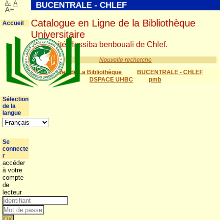
A-
A
BUCENTRALE - CHLEF
A+
Catalogue en Ligne de la Bibliothèque
Accueil
Universitaire
Université Hassiba benbouali de Chlef.
Nouvelle recherche
Site Web de La Bibliothéque
BUCENTRALE - CHLEF
DSPACE UHBC
pmb
Sélection
de la
langue
Se
connecte
r
accéder
à votre
compte
de
lecteur