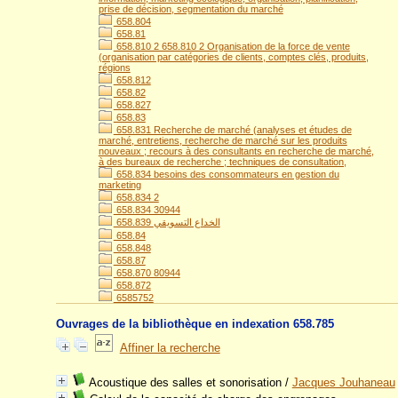
prise de décision, segmentation du marché
658.804
658.81
658.810 2 658.810 2 Organisation de la force de vente
(organisation par catégories de clients, comptes clés, produits,
régions
658.812
658.82
658.827
658.83
658.831 Recherche de marché (analyses et études de
marché, entretiens, recherche de marché sur les produits
nouveaux ; recours à des consultants en recherche de marché,
à des bureaux de recherche ; techniques de consultation,
658.834 besoins des consommateurs en gestion du
marketing
658.834 2
658.834 30944
658.839 الخداع التسويقي
658.84
658.848
658.87
658.870 80944
658.872
6585752
Ouvrages de la bibliothèque en indexation 658.785
Affiner la recherche
Acoustique des salles et sonorisation
/
Jacques Jouhaneau