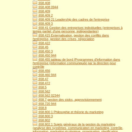
658.408
658.408 0944
658.409
658.409 2
658.409 21 Leadership des cadres de l'entreprise
658.409 3
658.41 Gestion des entreprises individuelles (entreprises à
temps partiel, d'une personne, indépendantes)
658.415 Externalisation, gestion des conflits dans
l'entreprise, gestion des crises, négociation
658.422
658.45
658.450 3
658.450 944
658.455 tableau de bord /Programmes d'information dans
l'entreprise (information communiquée par la direction pour
contrôle
658.456
658.460 944
658.47
658.472
658.5
658.562
658.562 02344
658.7 gestion des stoks, approvisionnement
658.720 944
658.8
658.800 1 Philosophie et théorie du marketing
658.800 3
658.802
658.802.1 Sujets généraux de la gestion du marketing
(analyse des systèmes, communication en marketing, contrôle,
information, marketing écologique, organisation, planification,