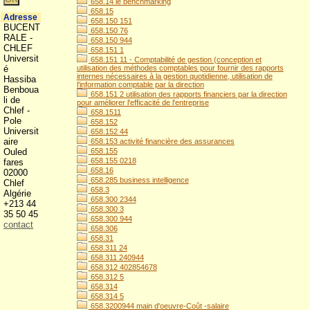
658.14 le benchmarking
658.15
Adresse
658.150 151
BUCENT
658.150 76
RALE -
658.150 944
CHLEF
658.151 1
Universit
658.151 11 - Comptabilité de gestion (conception et
é
utilisation des méthodes comptables pour fournir des rapports
internes nécessaires à la gestion quotidienne, utilisation de
Hassiba
l'information comptable par la direction
Benboua
658.151 2 utilisation des rapports financiers par la direction
li de
pour améliorer l'efficacité de l'entreprise
Chlef -
658.1511
Pole
658.152
Universit
658.152 44
aire
658.153 activité financière des assurances
Ouled
658.155
658.155 0218
fares
658.16
02000
658.285 business intelligence
Chlef
658.3
Algérie
658.300 2344
+213 44
658.300 3
35 50 45
658.300 944
contact
658.306
658.31
658.311 24
658.311 240944
658.312 402854678
658.312 5
658.314
658.314 5
658.3200944 main d'oeuvre-Coût -salaire