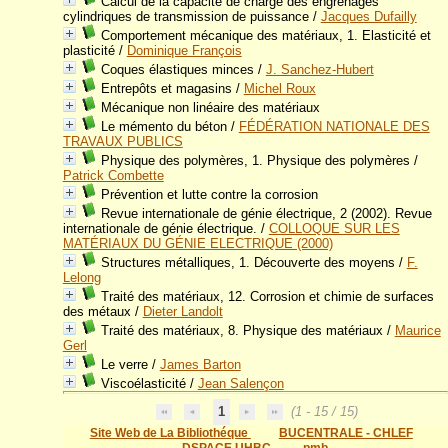
Calcul de la capacité de charge des engrenages
cylindriques de transmission de puissance
/
Jacques Dufailly
Comportement mécanique des matériaux, 1. Elasticité et
plasticité
/
Dominique François
Coques élastiques minces
/
J. Sanchez-Hubert
Entrepôts et magasins
/
Michel Roux
Mécanique non linéaire des matériaux
Le mémento du béton
/
FÉDÉRATION NATIONALE DES
TRAVAUX PUBLICS
Physique des polymères, 1. Physique des polymères
/
Patrick Combette
Prévention et lutte contre la corrosion
Revue internationale de génie électrique, 2 (2002). Revue
internationale de génie électrique.
/
COLLOQUE SUR LES
MATÉRIAUX DU GÉNIE ELECTRIQUE (2000)
Structures métalliques, 1. Découverte des moyens
/
F.
Lelong
Traité des matériaux, 12. Corrosion et chimie de surfaces
des métaux
/
Dieter Landolt
Traité des matériaux, 8. Physique des matériaux
/
Maurice
Gerl
Le verre
/
James Barton
Viscoélasticité
/
Jean Salençon
1
(1 - 15 / 15)
Site Web de La Bibliothéque
BUCENTRALE - CHLEF