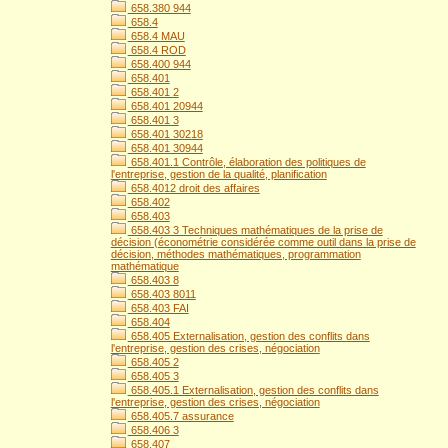
658.380 944
658.4
658.4 MAU
658.4 ROD
658.400 944
658.401
658.401 2
658.401 20944
658.401 3
658.401 30218
658.401 30944
658.401.1 Contrôle, élaboration des politiques de
l'entreprise, gestion de la qualité, planification
658.4012 droit des affaires
658.402
658.403
658.403 3 Techniques mathématiques de la prise de
décision (économétrie considérée comme outil dans la prise de
décision, méthodes mathématiques, programmation
mathématique
658.403 8
658.403 8011
658.403 FAI
658.404
658.405 Externalisation, gestion des conflits dans
l'entreprise, gestion des crises, négociation
658.405 2
658.405 3
658.405.1 Externalisation, gestion des conflits dans
l'entreprise, gestion des crises, négociation
658.405.7 assurance
658.406 3
658.407