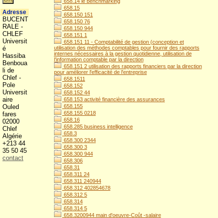
658.14 le benchmarking
658.15
Adresse
658.150 151
BUCENT
658.150 76
RALE -
658.150 944
CHLEF
658.151 1
Universit
658.151 11 - Comptabilité de gestion (conception et
é
utilisation des méthodes comptables pour fournir des rapports
internes nécessaires à la gestion quotidienne, utilisation de
Hassiba
l'information comptable par la direction
Benboua
658.151 2 utilisation des rapports financiers par la direction
li de
pour améliorer l'efficacité de l'entreprise
Chlef -
658.1511
Pole
658.152
Universit
658.152 44
aire
658.153 activité financière des assurances
Ouled
658.155
658.155 0218
fares
658.16
02000
658.285 business intelligence
Chlef
658.3
Algérie
658.300 2344
+213 44
658.300 3
35 50 45
658.300 944
contact
658.306
658.31
658.311 24
658.311 240944
658.312 402854678
658.312 5
658.314
658.314 5
658.3200944 main d'oeuvre-Coût -salaire