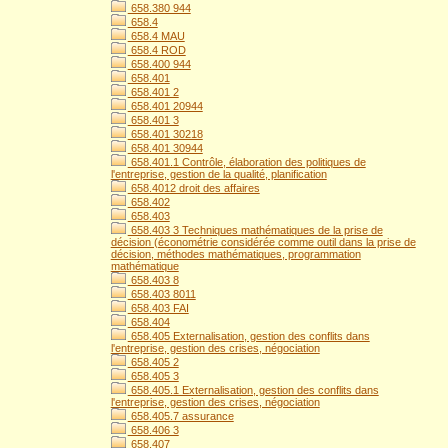
658.380 944
658.4
658.4 MAU
658.4 ROD
658.400 944
658.401
658.401 2
658.401 20944
658.401 3
658.401 30218
658.401 30944
658.401.1 Contrôle, élaboration des politiques de
l'entreprise, gestion de la qualité, planification
658.4012 droit des affaires
658.402
658.403
658.403 3 Techniques mathématiques de la prise de
décision (économétrie considérée comme outil dans la prise de
décision, méthodes mathématiques, programmation
mathématique
658.403 8
658.403 8011
658.403 FAI
658.404
658.405 Externalisation, gestion des conflits dans
l'entreprise, gestion des crises, négociation
658.405 2
658.405 3
658.405.1 Externalisation, gestion des conflits dans
l'entreprise, gestion des crises, négociation
658.405.7 assurance
658.406 3
658.407