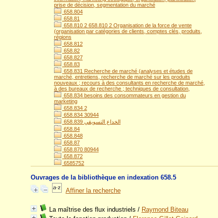
prise de décision, segmentation du marché
658.804
658.81
658.810 2 658.810 2 Organisation de la force de vente
(organisation par catégories de clients, comptes clés, produits,
régions
658.812
658.82
658.827
658.83
658.831 Recherche de marché (analyses et études de
marché, entretiens, recherche de marché sur les produits
nouveaux ; recours à des consultants en recherche de marché,
à des bureaux de recherche ; techniques de consultation,
658.834 besoins des consommateurs en gestion du
marketing
658.834 2
658.834 30944
658.839 الخداع التسويقي
658.84
658.848
658.87
658.870 80944
658.872
6585752
Ouvrages de la bibliothèque en indexation 658.5
Affiner la recherche
La maîtrise des flux industriels
/
Raymond Biteau