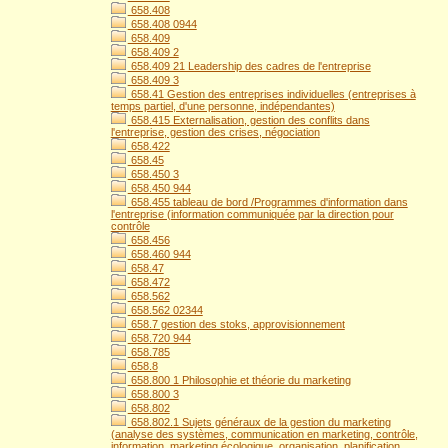
658.408
658.408 0944
658.409
658.409 2
658.409 21 Leadership des cadres de l'entreprise
658.409 3
658.41 Gestion des entreprises individuelles (entreprises à
temps partiel, d'une personne, indépendantes)
658.415 Externalisation, gestion des conflits dans
l'entreprise, gestion des crises, négociation
658.422
658.45
658.450 3
658.450 944
658.455 tableau de bord /Programmes d'information dans
l'entreprise (information communiquée par la direction pour
contrôle
658.456
658.460 944
658.47
658.472
658.562
658.562 02344
658.7 gestion des stoks, approvisionnement
658.720 944
658.785
658.8
658.800 1 Philosophie et théorie du marketing
658.800 3
658.802
658.802.1 Sujets généraux de la gestion du marketing
(analyse des systèmes, communication en marketing, contrôle,
information, marketing écologique, organisation, planification,