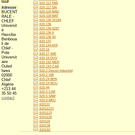
620.112 PAR
Adresse
620.112 SAI
BUCENT
620.118 MAD
620.118 MAT
RALE -
620.135 02184
CHLEF
620.136
Universit
620.136 0287
é
620.136 6
Hassiba
620.136 92
Benboua
620.137
li de
620.144 AYA
Chlef -
620.16
Pole
620.17 WIE
Universit
620.19 DUV
aire
620.192 MER
Ouled
620.193 CAR
fares
620.2 Dessin industriel
02000
620.2 VIB
620.24 BEN
Chlef
620.24 BOU
Algérie
620.44
+213 44
620.5 CAR
35 50 45
620.5 SAM
contact
620.9 MEU
620112
62011223
6201123
6201126
620118
620136
620192