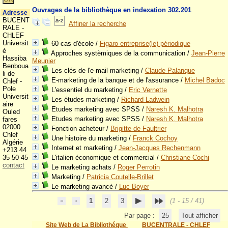
Ouvrages de la bibliothèque en indexation 302.201
Adresse
BUCENT
Affiner la recherche
RALE -
CHLEF
Universit
60 cas d'école
/
Figaro entreprise(le) périodique
é
Approches systèmiques de la communication
/
Jean-Pierre
Hassiba
Meunier
Benboua
Les clés de l'e-mail marketing
/
Claude Palanque
li de
E-marketing de la banque et de l'assurance
/
Michel Badoc
Chlef -
Pole
L'essentiel du marketing
/
Eric Vernette
Universit
Les études marketing
/
Richard Ladwein
aire
Etudes marketing avec SPSS
/
Naresh K. Malhotra
Ouled
Etudes marketing avec SPSS
/
Naresh K. Malhotra
fares
02000
Fonction acheteur
/
Brigitte de Faultrier
Chlef
Une histoire du marketing
/
Franck Cochoy
Algérie
Internet et marketing
/
Jean-Jacques Rechenmann
+213 44
35 50 45
L'italien économique et commercial
/
Christiane Cochi
contact
Le marketing achats
/
Roger Perrotin
Marketing
/
Patricia Coutelle-Brillet
Le marketing avancé
/
Luc Boyer
1
2
3
(1 - 15 / 41)
Par page :
25
Tout afficher
Site Web de La Bibliothéque
BUCENTRALE - CHLEF