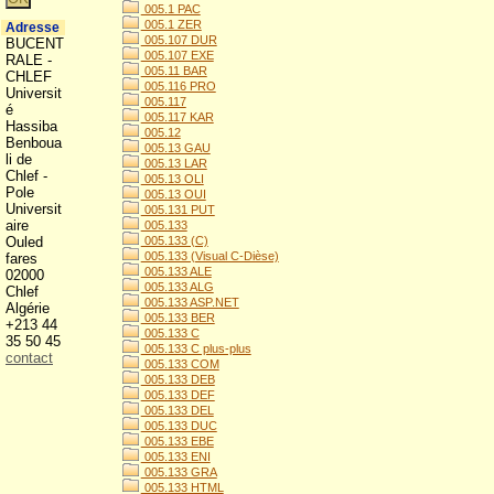
005.1 PAC
005.1 ZER
Adresse
005.107 DUR
BUCENT
005.107 EXE
RALE -
005.11 BAR
CHLEF
005.116 PRO
Universit
005.117
é
005.117 KAR
Hassiba
005.12
Benboua
005.13 GAU
li de
005.13 LAR
Chlef -
005.13 OLI
Pole
005.13 OUI
Universit
005.131 PUT
aire
005.133
Ouled
005.133 (C)
005.133 (Visual C-Dièse)
fares
005.133 ALE
02000
005.133 ALG
Chlef
005.133 ASP.NET
Algérie
005.133 BER
+213 44
005.133 C
35 50 45
005.133 C plus-plus
contact
005.133 COM
005.133 DEB
005.133 DEF
005.133 DEL
005.133 DUC
005.133 EBE
005.133 ENI
005.133 GRA
005.133 HTML