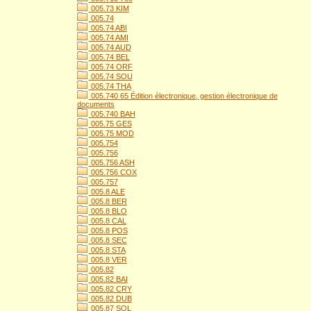
005.73 KIM
005.74
005.74 ABI
005.74 AMI
005.74 AUD
005.74 BEL
005.74 ORF
005.74 SOU
005.74 THA
005.740 65 Édition électronique, gestion électronique de
documents
005.740 BAH
005.75 GES
005.75 MOD
005.754
005.756
005.756 ASH
005.756 COX
005.757
005.8 ALE
005.8 BER
005.8 BLO
005.8 CAL
005.8 POS
005.8 SEC
005.8 STA
005.8 VER
005.82
005.82 BAI
005.82 CRY
005.82 DUB
005.87 SOL