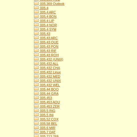
005.369 Outlook
005.4
005.4 ARC
005.4 BON
005.4 LIP
005.4 NOR
005.4 SYM
005.43
005.43 ARC
005.43 OUE
005.43 PON
005.43 RIF
005.43 ROH
005.432 (UNIX)
005.432 ALL
005.432 CHA
005.432 Linux
005.432 MED
005.432 UNIX
005.432 WEL
005.44 BOO
005.44 GRA
005.453
005.453 AOU
005.453 ZER
005.5 ING
005.5 INI
005.52 COX
005.58 BEL
005.6 MIR
005.7 DAT
005.713 769