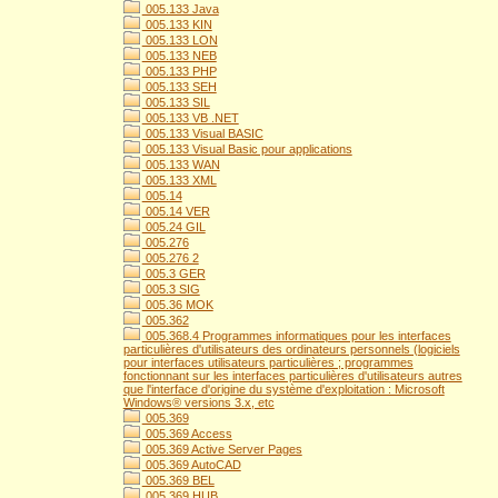
005.133 Java
005.133 KIN
005.133 LON
005.133 NEB
005.133 PHP
005.133 SEH
005.133 SIL
005.133 VB .NET
005.133 Visual BASIC
005.133 Visual Basic pour applications
005.133 WAN
005.133 XML
005.14
005.14 VER
005.24 GIL
005.276
005.276 2
005.3 GER
005.3 SIG
005.36 MOK
005.362
005.368.4 Programmes informatiques pour les interfaces
particulières d'utilisateurs des ordinateurs personnels (logiciels
pour interfaces utilisateurs particulières ; programmes
fonctionnant sur les interfaces particulières d'utilisateurs autres
que l'interface d'origine du système d'exploitation : Microsoft
Windows® versions 3.x, etc
005.369
005.369 Access
005.369 Active Server Pages
005.369 AutoCAD
005.369 BEL
005.369 HUB