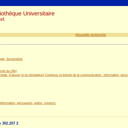
iothèque Universitaire
ef.
Nouvelle recherche
gie, Sociométrie
orie du rôle)
ale. [Classer ici la sémiotique] Contenus et théorie de la communication : information, per
nformation, persuasion, potins, rumeurs
n 302.207 2