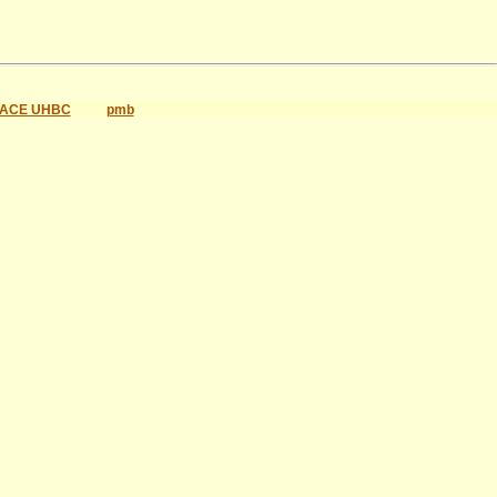
ACE UHBC
pmb