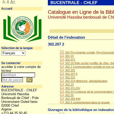
A-
A
A+
BUCENTRALE - CHLEF
Accueil
Catalogue en Ligne de la Bibl
Université Hassiba benbouali de Chl
Détail de l'indexation
302.207 2
Sélection de la langue
302 Psychologie sociale, Psychosociolo
302,23
302.072
Se connecter
302.15 Rôle social (conflits de rôles, thé
accéder à votre compte de
302.2 Communication verbale et non-verb
lecteur
302.201
302.207 6
302.222
302.224 Illettrisme, alphabétisation
302.23
Adresse
302.23 LOU
BUCENTRALE - CHLEF
302.24 Contenus de la communication (i
Université Hassiba
302.35
Benbouali de Chlef - Pole
302.350 944
Universitaire Ouled fares
302.4 comportement dans le groupe
02000 Chlef
Algérie
Ouvrages de la bibliothèque en indexatio
+213 44 35 50 45