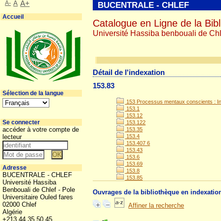
A-
A
A+
BUCENTRALE - CHLEF
Accueil
Catalogue en Ligne de la Bibl
Université Hassiba benbouali de Chl
Détail de l'indexation
153.83
Sélection de la langue
153 Processus mentaux conscients : Int
153.1
153.12
Se connecter
153.122
accéder à votre compte de
153.35
lecteur
153.4
153.407 6
153.43
153.6
153.69
Adresse
153.8
BUCENTRALE - CHLEF
153.85
Université Hassiba
Benbouali de Chlef - Pole
Ouvrages de la bibliothèque en indexatio
Universitaire Ouled fares
02000 Chlef
Affiner la recherche
Algérie
+213 44 35 50 45