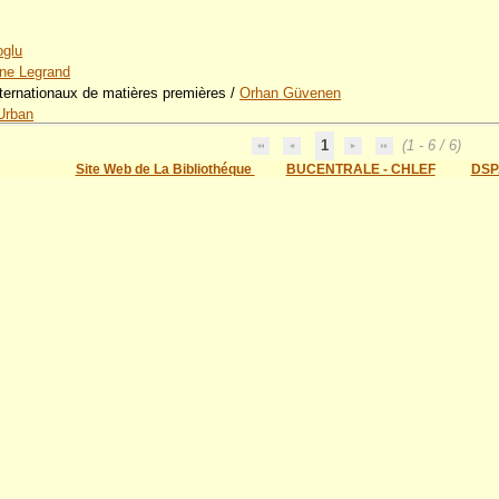
oglu
ine Legrand
ternationaux de matières premières
/
Orhan Güvenen
Urban
1
(1 - 6 / 6)
Site Web de La Bibliothéque
BUCENTRALE - CHLEF
DSP