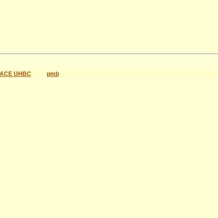
ACE UHBC
pmb