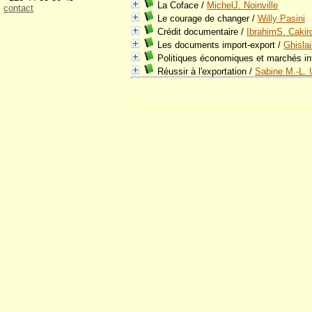
La Coface
/
MichelJ. Noinville
contact
Le courage de changer
/
Willy Pasini
Crédit documentaire
/
IbrahimS. Cakir
Les documents import-export
/
Ghisla
Politiques économiques et marchés in
Réussir à l'exportation
/
Sabine M.-L. 