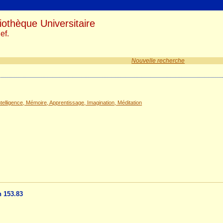
iothèque Universitaire
ef.
Nouvelle recherche
elligence, Mémoire, Apprentissage, Imagination, Méditation
n 153.83