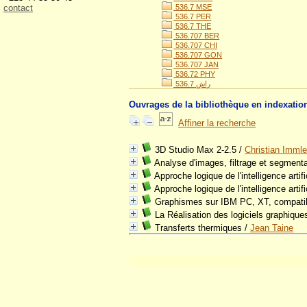
contact
536.7 MSE
536.7 PER
536.7 THE
536.707 BER
536.707 CHI
536.707 GON
536.707 JAN
536.72 PHY
536.راش 7
Ouvrages de la bibliothèque en indexatio
Affiner la recherche
3D Studio Max 2-2.5
/
Christian Immle
Analyse d'images, filtrage et segmenta
Approche logique de l'intelligence arti
Approche logique de l'intelligence artifi
Graphismes sur IBM PC, XT, compati
La Réalisation des logiciels graphiques
Transferts thermiques
/
Jean Taine