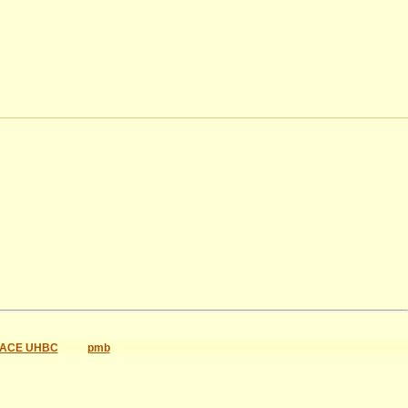
ACE UHBC
pmb