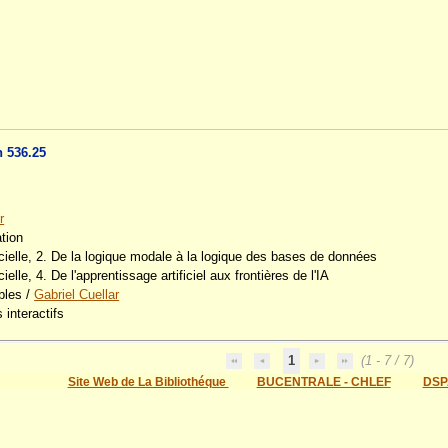
n 536.25
r
tion
ficielle, 2. De la logique modale à la logique des bases de données
cielle, 4. De l'apprentissage artificiel aux frontières de l'IA
bles
/
Gabriel Cuellar
 interactifs
1
(1 - 7 / 7)
Site Web de La Bibliothéque
BUCENTRALE - CHLEF
DSP