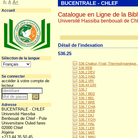
A-
A
A+
BUCENTRALE - CHLEF
Accueil
Catalogue en Ligne de la Bibl
Université Hassiba benbouali de Chl
Détail de l'indexation
536.25
Sélection de la langue
536 Chaleur, Froid, Thermodynamique, 
536 REB
536.2 DEV
Se connecter
536.2 HAD
accéder à votre compte de
536.2 VRI
lecteur
536.44 GRI
536.7
536.7 BED
536.7 BEL
536.7 BRE
Adresse
536.7 CHA
BUCENTRALE - CHLEF
536.7 DEB
Université Hassiba
536.7 DIU
Benbouali de Chlef - Pole
536.7 FOH
Universitaire Ouled fares
536.7 HAL
02000 Chlef
536.7 LER
Algérie
536.7 MAT
+213 44 35 50 45
536.7 MAU