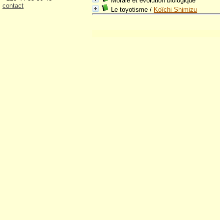
Morale et évolution biologique
contact
Le toyotisme
/
Koïchi Shimizu