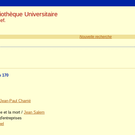
iothèque Universitaire
ef.
Nouvelle recherche
n 170
Jean-Paul Charrié
se et la mort
/
Jean Salem
d'entreprises
pel