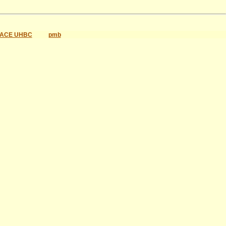
ACE UHBC
pmb