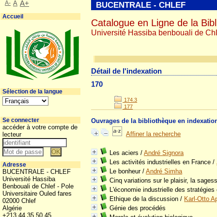
A-
A
A+
BUCENTRALE - CHLEF
Accueil
Catalogue en Ligne de la Bibl
Université Hassiba benbouali de Chl
Détail de l'indexation
170
Sélection de la langue
174.3
177
Se connecter
Ouvrages de la bibliothèque en indexatio
accéder à votre compte de
Affiner la recherche
lecteur
Les aciers
/
André Signora
Les activités industrielles en France
/
Adresse
Le bonheur
/
André Simha
BUCENTRALE - CHLEF
Université Hassiba
Cinq variations sur le plaisir, la sages
Benbouali de Chlef - Pole
L'économie industrielle des stratégies 
Universitaire Ouled fares
Ethique de la discussion
/
Karl-Otto A
02000 Chlef
Algérie
Génie des procédés
+213 44 35 50 45