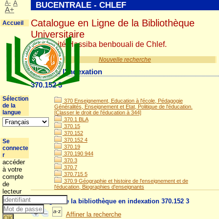
A-
A
BUCENTRALE - CHLEF
A+
Catalogue en Ligne de la Bibliothèque
Accueil
Universitaire
Université Hassiba benbouali de Chlef.
Nouvelle recherche
Détail de l'indexation
370.152 3
Sélection
370 Enseignement, Education à l'école, Pédagogie
de la
Généralités, Enseignement et Etat, Politique de l'éducation.
langue
[Classer le droit de l'éducation à 344]
370.1 BLA
370.15
370.152
370.152 4
Se
370.19
connecte
370.190 944
r
370.3
accéder
370.7
à votre
370.715 5
compte
370.9 Géographie et histoire de l'enseignement et de
de
l'éducation, Biographies d'enseignants
lecteur
Ouvrages de la bibliothèque en indexation 370.152 3
Affiner la recherche