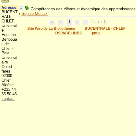
Adresse
Compétences des élèves et dynamique des apprentissages
BUCENT
/
Sophie Morlaix
RALE -
CHLEF
1
(1 - 1 / 1)
Universit
Site Web de La Bibliothéque
BUCENTRALE - CHLEF
é
DSPACE UHBC
pmb
Hassiba
Benboua
li de
Chlef -
Pole
Universit
aire
Ouled
fares
02000
Chlef
Algérie
+213 44
35 50 45
contact