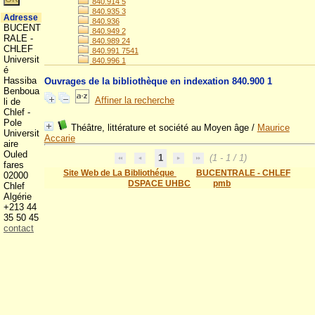
840.914 5
840.935 3
Adresse
840.936
BUCENT
840.949 2
RALE -
840.989 24
CHLEF
840.991 7541
Universit
840.996 1
é
Hassiba
Ouvrages de la bibliothèque en indexation 840.900 1
Benboua
Affiner la recherche
li de
Chlef -
Pole
Théâtre, littérature et société au Moyen âge
/
Maurice
Universit
Accarie
aire
Ouled
1
(1 - 1 / 1)
fares
Site Web de La Bibliothéque
BUCENTRALE - CHLEF
02000
DSPACE UHBC
pmb
Chlef
Algérie
+213 44
35 50 45
contact