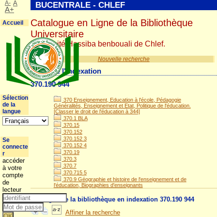
A-
A
BUCENTRALE - CHLEF
A+
Catalogue en Ligne de la Bibliothèque
Accueil
Universitaire
Université Hassiba benbouali de Chlef.
Nouvelle recherche
Détail de l'indexation
370.190 944
Sélection
370 Enseignement, Education à l'école, Pédagogie
de la
Généralités, Enseignement et Etat, Politique de l'éducation.
langue
[Classer le droit de l'éducation à 344]
370.1 BLA
370.15
370.152
370.152 3
Se
370.152 4
connecte
370.19
r
370.3
accéder
370.7
à votre
370.715 5
compte
370.9 Géographie et histoire de l'enseignement et de
de
l'éducation, Biographies d'enseignants
lecteur
Ouvrages de la bibliothèque en indexation 370.190 944
Affiner la recherche