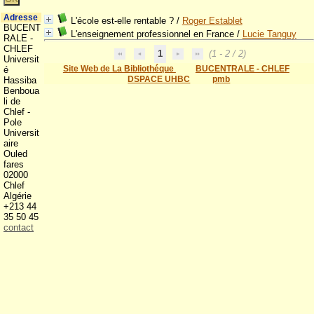
Adresse
L'école est-elle rentable ?
/
Roger Establet
BUCENT
L'enseignement professionnel en France
/
Lucie Tanguy
RALE -
CHLEF
1
(1 - 2 / 2)
Universit
Site Web de La Bibliothéque
BUCENTRALE - CHLEF
é
DSPACE UHBC
pmb
Hassiba
Benboua
li de
Chlef -
Pole
Universit
aire
Ouled
fares
02000
Chlef
Algérie
+213 44
35 50 45
contact