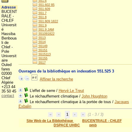
551.6
551.602 85
Adresse
551.609
BUCENT
551.7
RALE -
551.8
CHLEF
551.809 1822
Universit
551.9
é
551.9 JAM
Hassiba
551091822
Benboua
5513
5514
li de
55149
Chlef -
55151
Pole
5515113
Universit
55155
aire
5517
Ouled
fares
Ouvrages de la bibliothèque en indexation 551.525 3
02000
Chlef
Affiner la recherche
Algérie
+213 44
L'effet de serre
/
Hervé Le Treut
35 50 45
contact
Le réchauffement climatique
/
John Houghton
Le réchauffement climatique à la portée de tous
/
Jacques
Exbalin
1
(1 - 3 / 3)
Site Web de La Bibliothéque
BUCENTRALE - CHLEF
DSPACE UHBC
pmb