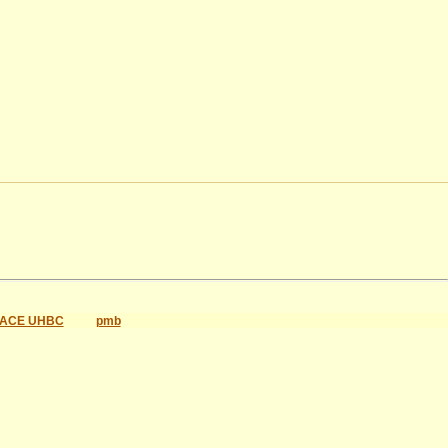
ACE UHBC
pmb