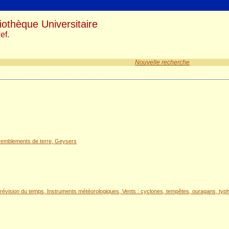
iothèque Universitaire
ef.
Nouvelle recherche
Tremblements de terre, Geysers
évision du temps, Instruments météorologiques, Vents : cyclones, tempêtes, ouragans, typhons