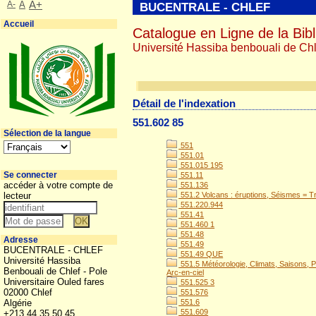
A-
A
A+
BUCENTRALE - CHLEF
Accueil
Catalogue en Ligne de la Bibl
Université Hassiba benbouali de Chl
Détail de l'indexation
551.602 85
Sélection de la langue
551
551.01
551.015 195
Se connecter
551.11
accéder à votre compte de
551.136
lecteur
551.2 Volcans : éruptions, Séismes = 
551.220.944
551.41
551.460 1
551.48
Adresse
551.49
BUCENTRALE - CHLEF
551.49 QUE
Université Hassiba
551.5 Météorologie, Climats, Saisons, Pr
Benbouali de Chlef - Pole
Arc-en-ciel
Universitaire Ouled fares
551.525 3
02000 Chlef
551.576
Algérie
551.6
551.609
+213 44 35 50 45