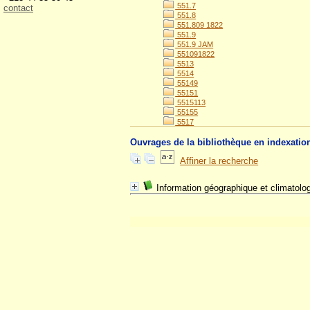
551.7
contact
551.8
551.809 1822
551.9
551.9 JAM
551091822
5513
5514
55149
55151
5515113
55155
5517
Ouvrages de la bibliothèque en indexatio
Affiner la recherche
Information géographique et climatolo