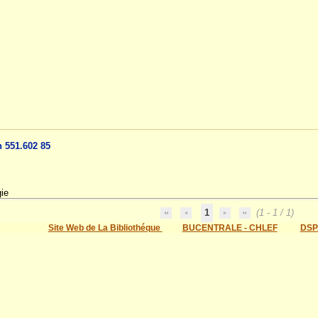
n 551.602 85
gie
1
(1 - 1 / 1)
Site Web de La Bibliothéque
BUCENTRALE - CHLEF
DSP