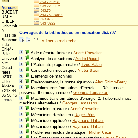
363.728 KOL
363.728 SEC
Adresse
363.73
BUCENT
363.739 20944
RALE -
3633492
CHLEF
36373922
Universit
é
Ouvrages de la bibliothèque en indexation 363.707
Hassiba
Benboua
Affiner la recherche
li de
Chlef -
Aide-mémoire fraiseur
/
André Chevalier
Pole
Universit
Analyse des structures
/
André Picard
aire
L'Automate programmable
/
Yves Palau
Ouled
Construction mécanique
/
Victor Bawin
fares
Eléments de machines
02000
Chlef
Environnement, la bonne équation
/
Alex Shimo-Barry
Algérie
Machines transformatrices d'énergie, 1. Résistances
+213 44
passives, thermodynamique
/
Georges Lemasson
35 50 45
Machines transformatrices d'énergie, 2. Turbomachines,
contact
machines alternatives
/
Georges Lemasson
Mécanicien-ajusteur
/
André Chevalier
Mécanicien d'entretien
/
Roger Péris
Mécanique appliquée
/
Raymond Thibaut
Mécanique appliquée
/
Raymond Thibaut
Problèmes résolus de statique
/
Michel Cazin