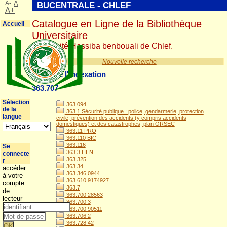
A-
A
BUCENTRALE - CHLEF
A+
Catalogue en Ligne de la Bibliothèque
Accueil
Universitaire
Université Hassiba benbouali de Chlef.
Nouvelle recherche
Détail de l'indexation
363.707
Sélection
363.094
de la
363.1 Sécurité publique : police, gendarmerie, protection
langue
civile, prévention des accidents (y compris accidents
domestiques) et des catastrophes, plan ORSEC
363.11 PRO
363.110 BIC
363.116
Se
363.3 HEN
connecte
363.325
r
363.34
accéder
363.346 0944
à votre
363.610 9174927
compte
363.7
de
363.700 28563
lecteur
363.700 3
363.700 90511
363.706 2
363.728 42