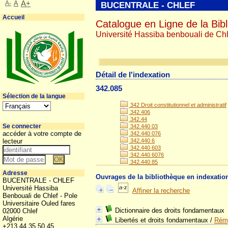
A-
A
A+
BUCENTRALE - CHLEF
Accueil
Catalogue en Ligne de la Bibl
Université Hassiba benbouali de Chl
Détail de l'indexation
342.085
Sélection de la langue
342 Droit constitutionnel et administratif
342.406
342.44
Se connecter
342.440 03
accéder à votre compte de
342.440 076
lecteur
342.440 6
342.440 603
342.440 6076
342.440 85
Adresse
Ouvrages de la bibliothèque en indexatio
BUCENTRALE - CHLEF
Université Hassiba
Affiner la recherche
Benbouali de Chlef - Pole
Universitaire Ouled fares
Dictionnaire des droits fondamentaux
02000 Chlef
Algérie
Libertés et droits fondamentaux
/
Rémy
+213 44 35 50 45