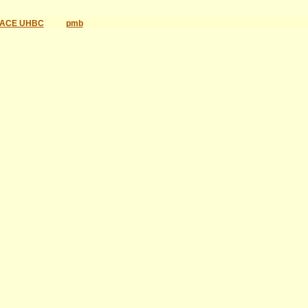
ACE UHBC
pmb