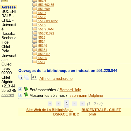
551.6
551.602 85
Adresse
551.609
BUCENT
551.7
RALE -
551.8
CHLEF
551.809 1822
Universit
551.9
é
551.9 JAM
Hassiba
551091822
Benboua
5513
5514
li de
55149
Chlef -
55151
Pole
5515113
Universit
55155
aire
5517
Ouled
fares
Ouvrages de la bibliothèque en indexation 551.220.944
02000
Chlef
Affiner la recherche
Algérie
+213 44
Entérobactéries
/
Bernard Joly
35 50 45
contact
Mesurer les séismes
/
Issenmann Delphine
1
(1 - 2 / 2)
Site Web de La Bibliothéque
BUCENTRALE - CHLEF
DSPACE UHBC
pmb