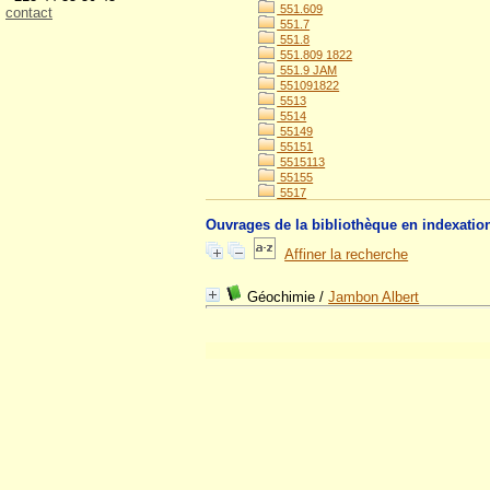
551.609
contact
551.7
551.8
551.809 1822
551.9 JAM
551091822
5513
5514
55149
55151
5515113
55155
5517
Ouvrages de la bibliothèque en indexatio
Affiner la recherche
Géochimie
/
Jambon Albert