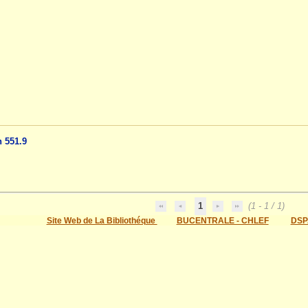
n 551.9
1
(1 - 1 / 1)
Site Web de La Bibliothéque
BUCENTRALE - CHLEF
DSP