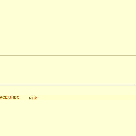
ACE UHBC
pmb