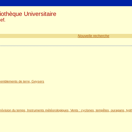
iothèque Universitaire
ef.
Nouvelle recherche
Tremblements de terre, Geysers
évision du temps, Instruments météorologiques, Vents : cyclones, tempêtes, ouragans, typhons