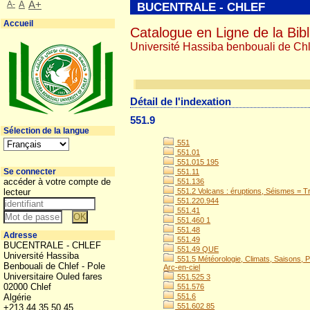
A-
A
A+
BUCENTRALE - CHLEF
Accueil
Catalogue en Ligne de la Bibl
Université Hassiba benbouali de Chl
Détail de l'indexation
551.9
Sélection de la langue
551
551.01
551.015 195
Se connecter
551.11
accéder à votre compte de
551.136
lecteur
551.2 Volcans : éruptions, Séismes = 
551.220.944
551.41
551.460 1
551.48
Adresse
551.49
BUCENTRALE - CHLEF
551.49 QUE
Université Hassiba
551.5 Météorologie, Climats, Saisons, Pr
Benbouali de Chlef - Pole
Arc-en-ciel
Universitaire Ouled fares
551.525 3
02000 Chlef
551.576
Algérie
551.6
551.602 85
+213 44 35 50 45