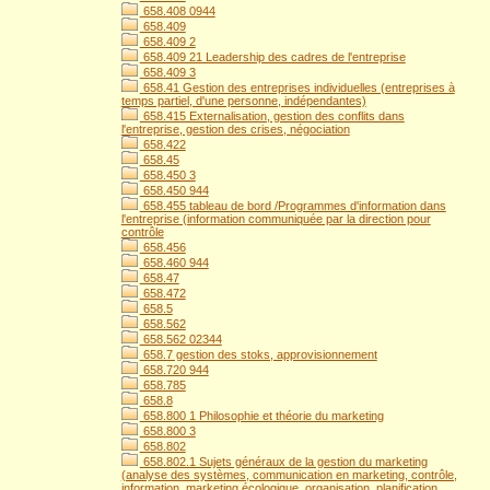
658.408 0944
658.409
658.409 2
658.409 21 Leadership des cadres de l'entreprise
658.409 3
658.41 Gestion des entreprises individuelles (entreprises à
temps partiel, d'une personne, indépendantes)
658.415 Externalisation, gestion des conflits dans
l'entreprise, gestion des crises, négociation
658.422
658.45
658.450 3
658.450 944
658.455 tableau de bord /Programmes d'information dans
l'entreprise (information communiquée par la direction pour
contrôle
658.456
658.460 944
658.47
658.472
658.5
658.562
658.562 02344
658.7 gestion des stoks, approvisionnement
658.720 944
658.785
658.8
658.800 1 Philosophie et théorie du marketing
658.800 3
658.802
658.802.1 Sujets généraux de la gestion du marketing
(analyse des systèmes, communication en marketing, contrôle,
information, marketing écologique, organisation, planification,