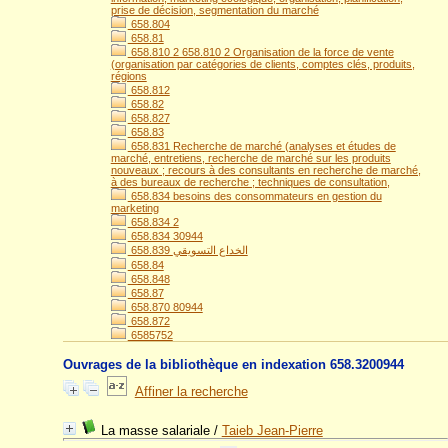
prise de décision, segmentation du marché
658.804
658.81
658.810 2 658.810 2 Organisation de la force de vente
(organisation par catégories de clients, comptes clés, produits,
régions
658.812
658.82
658.827
658.83
658.831 Recherche de marché (analyses et études de
marché, entretiens, recherche de marché sur les produits
nouveaux ; recours à des consultants en recherche de marché,
à des bureaux de recherche ; techniques de consultation,
658.834 besoins des consommateurs en gestion du
marketing
658.834 2
658.834 30944
658.839 الخداع التسويقي
658.84
658.848
658.87
658.870 80944
658.872
6585752
Ouvrages de la bibliothèque en indexation 658.3200944
Affiner la recherche
La masse salariale
/
Taieb Jean-Pierre