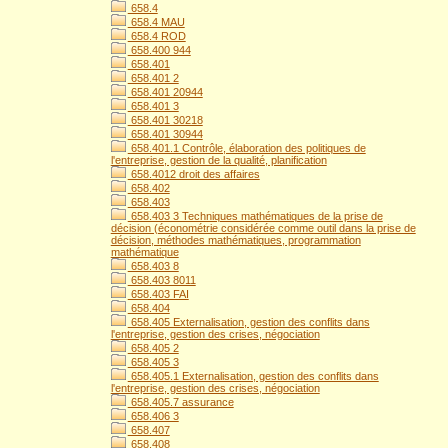
658.4
658.4 MAU
658.4 ROD
658.400 944
658.401
658.401 2
658.401 20944
658.401 3
658.401 30218
658.401 30944
658.401.1 Contrôle, élaboration des politiques de
l'entreprise, gestion de la qualité, planification
658.4012 droit des affaires
658.402
658.403
658.403 3 Techniques mathématiques de la prise de
décision (économétrie considérée comme outil dans la prise de
décision, méthodes mathématiques, programmation
mathématique
658.403 8
658.403 8011
658.403 FAI
658.404
658.405 Externalisation, gestion des conflits dans
l'entreprise, gestion des crises, négociation
658.405 2
658.405 3
658.405.1 Externalisation, gestion des conflits dans
l'entreprise, gestion des crises, négociation
658.405.7 assurance
658.406 3
658.407
658.408