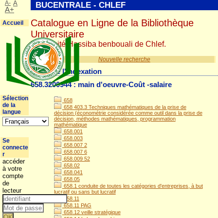
A-
A
BUCENTRALE - CHLEF
A+
Catalogue en Ligne de la Bibliothèque
Accueil
Universitaire
Université Hassiba benbouali de Chlef.
Nouvelle recherche
Détail de l'indexation
658.3200944 : main d'oeuvre-Coût -salaire
Sélection
658
de la
658 403.3 Techniques mathématiques de la prise de
langue
décision (économétrie considérée comme outil dans la prise de
décision, méthodes mathématiques, programmation
mathématique
658.001
658.003
Se
658.007 2
connecte
658.007 6
r
658.009 52
accéder
658.02
à votre
658.041
compte
658.05
de
658.1 conduite de toutes les catégories d'entreprises, à but
lecteur
lucratif ou sans but lucratif
658.11
658.11 PAG
658.12 veille stratégique