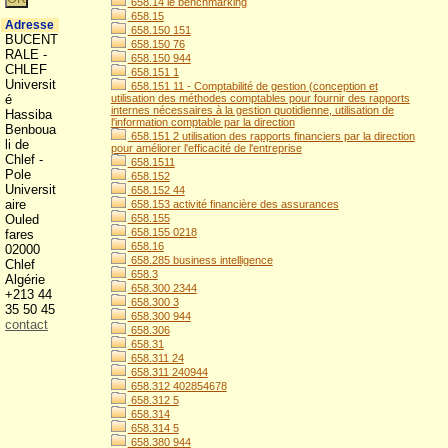
658.14 le benchmarking
658.15
Adresse
658.150 151
BUCENT
658.150 76
RALE -
658.150 944
CHLEF
658.151 1
Universit
658.151 11 - Comptabilité de gestion (conception et
é
utilisation des méthodes comptables pour fournir des rapports
internes nécessaires à la gestion quotidienne, utilisation de
Hassiba
l'information comptable par la direction
Benboua
658.151 2 utilisation des rapports financiers par la direction
li de
pour améliorer l'efficacité de l'entreprise
Chlef -
658.1511
Pole
658.152
Universit
658.152 44
aire
658.153 activité financière des assurances
Ouled
658.155
658.155 0218
fares
658.16
02000
658.285 business intelligence
Chlef
658.3
Algérie
658.300 2344
+213 44
658.300 3
35 50 45
658.300 944
contact
658.306
658.31
658.311 24
658.311 240944
658.312 402854678
658.312 5
658.314
658.314 5
658.380 944