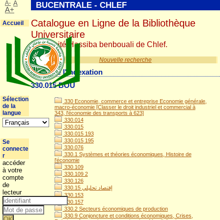
A-
A
BUCENTRALE - CHLEF
A+
Catalogue en Ligne de la Bibliothèque
Accueil
Universitaire
Université Hassiba benbouali de Chlef.
Nouvelle recherche
Détail de l'indexation
330.015 BOU
Sélection
330 Economie, commerce et entreprise Economie générale,
de la
macro-économie [Classer le droit industriel et commercial à
langue
343, l'économie des transports à 623]
330.014
330.015
330.015 193
330.015 195
Se
330.076
connecte
330.1 Systèmes et théories économiques, Histoire de
r
l'économie
accéder
330.109
à votre
330.109 2
compte
330.126
de
330.15 إقتصاد تحليلي
lecteur
330.153
330.157
330.2 Secteurs économiques de production
330.9 Conjoncture et conditions économiques, Crises,