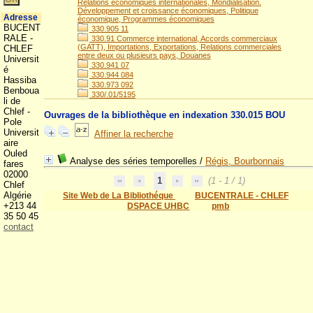
Relations économiques internationales, Mondialisation.
Développement et croissance économiques, Politique
Adresse
économique, Programmes économiques
BUCENT
330.905 11
RALE -
330.91 Commerce international, Accords commerciaux
(GATT), Importations, Exportations, Relations commerciales
CHLEF
entre deux ou plusieurs pays, Douanes
Universit
330.941 07
é
330.944 084
Hassiba
330.973 092
Benboua
330/.01/5195
li de
Chlef -
Ouvrages de la bibliothèque en indexation 330.015 BOU
Pole
Universit
Affiner la recherche
aire
Ouled
Analyse des séries temporelles
/
Régis, Bourbonnais
fares
02000
1
(1 - 1 / 1)
Chlef
Algérie
Site Web de La Bibliothéque
BUCENTRALE - CHLEF
+213 44
DSPACE UHBC
pmb
35 50 45
contact