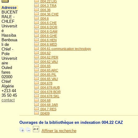
004.22 LIG
004.3 TRA
Adresse
004.36
BUCENT
004.36 CHE
RALE -
004.6
CHLEF
004.6 CHE
Universit
004.6 DOR
é
004.6 GAM
Hassiba
004.6 GHE
Benboua
004.6 HEN
li de
004.6 MED
Chlef -
004.61 communication technology
004.62
Pole
004.62 PER
Universit
004.62 VAU
aire
004.65
Ouled
004.65 ARC
fares
004.65 PIL
02000
004.65 VAU
Chlef
004.678
Algérie
004.678 AUB
+213 44
004.678 BOR
35 50 45
004.678 SKL
contact
004.68
004.68 JAR
004.7 RES
00409
Ouvrages de la bibliothèque en indexation 004.22 CAZ
Affiner la recherche