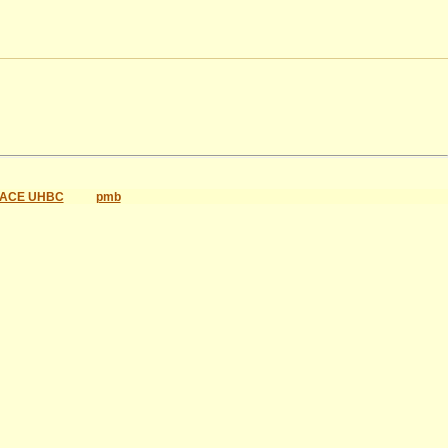
ACE UHBC
pmb