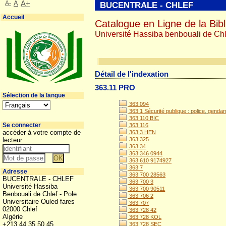
A-
A
A+
BUCENTRALE - CHLEF
Accueil
Catalogue en Ligne de la Bibl
Université Hassiba benbouali de Chl
Détail de l'indexation
363.11 PRO
Sélection de la langue
363.094
363.1 Sécurité publique : police, genda
363.110 BIC
Se connecter
363.116
accéder à votre compte de
363.3 HEN
lecteur
363.325
363.34
363.346 0944
363.610 9174927
363.7
Adresse
363.700 28563
BUCENTRALE - CHLEF
363.700 3
Université Hassiba
363.700 90511
Benbouali de Chlef - Pole
363.706 2
Universitaire Ouled fares
363.707
02000 Chlef
363.728 42
Algérie
363.728 KOL
+213 44 35 50 45
363.728 SEC