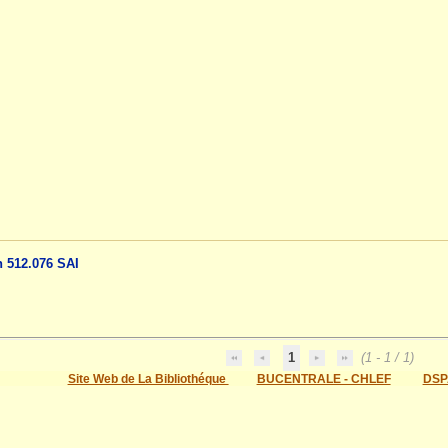
n 512.076 SAI
1
(1 - 1 / 1)
Site Web de La Bibliothéque
BUCENTRALE - CHLEF
DSP