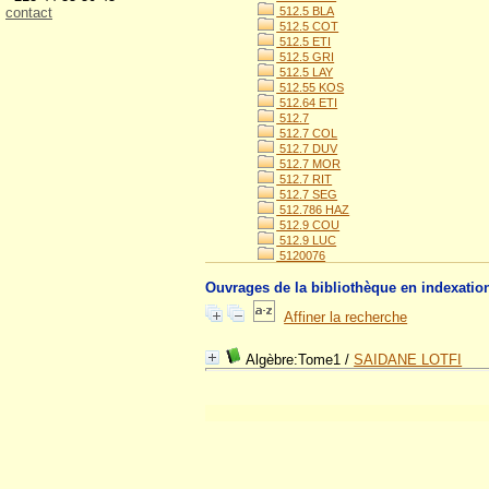
contact
512.5 BLA
512.5 COT
512.5 ETI
512.5 GRI
512.5 LAY
512.55 KOS
512.64 ETI
512.7
512.7 COL
512.7 DUV
512.7 MOR
512.7 RIT
512.7 SEG
512.786 HAZ
512.9 COU
512.9 LUC
5120076
Ouvrages de la bibliothèque en indexatio
Affiner la recherche
Algèbre:Tome1
/
SAIDANE LOTFI