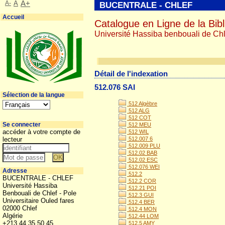
A-
A
A+
BUCENTRALE - CHLEF
Accueil
Catalogue en Ligne de la Bibl
Université Hassiba benbouali de Chl
Détail de l'indexation
512.076 SAI
Sélection de la langue
512 Algèbre
512 ALG
512 COT
Se connecter
512 MEU
accéder à votre compte de
512 WIL
lecteur
512.007 6
512.009 PLU
512.02 BAB
512.02 ESC
512.076 WEI
Adresse
512.2
BUCENTRALE - CHLEF
512.2 COR
Université Hassiba
512.21 POI
Benbouali de Chlef - Pole
512.3 GUI
Universitaire Ouled fares
512.4 BER
02000 Chlef
512.4 MON
Algérie
512.44 LOM
+213 44 35 50 45
512.5 AMY