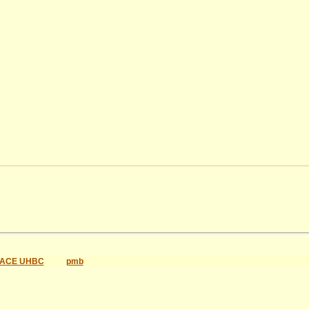
ACE UHBC
pmb