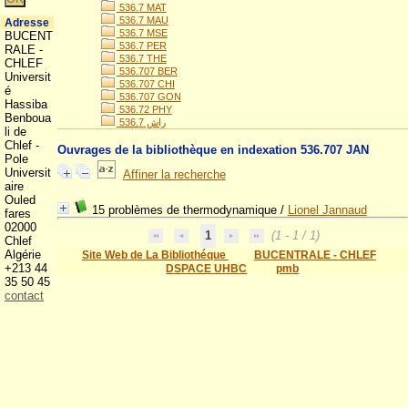
536.7 MAT
536.7 MAU
Adresse
536.7 MSE
BUCENT
536.7 PER
RALE -
536.7 THE
CHLEF
536.707 BER
Universit
536.707 CHI
é
536.707 GON
Hassiba
536.72 PHY
Benboua
536.راش 7
li de
Chlef -
Ouvrages de la bibliothèque en indexation 536.707 JAN
Pole
Universit
Affiner la recherche
aire
Ouled
15 problèmes de thermodynamique
/
Lionel Jannaud
fares
02000
1
(1 - 1 / 1)
Chlef
Algérie
Site Web de La Bibliothéque
BUCENTRALE - CHLEF
+213 44
DSPACE UHBC
pmb
35 50 45
contact