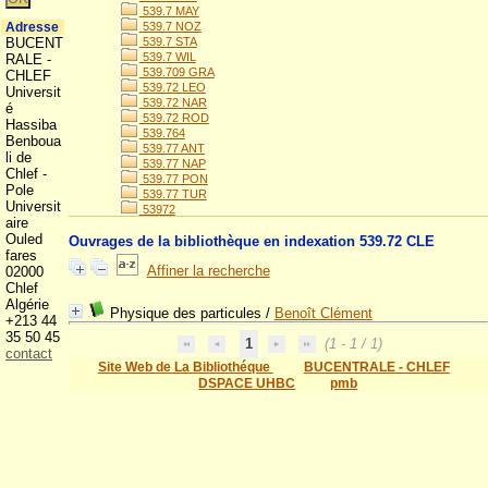
539.7 MAY
Adresse
539.7 NOZ
BUCENT
539.7 STA
539.7 WIL
RALE -
539.709 GRA
CHLEF
539.72 LEO
Universit
539.72 NAR
é
539.72 ROD
Hassiba
539.764
Benboua
539.77 ANT
li de
539.77 NAP
Chlef -
539.77 PON
Pole
539.77 TUR
Universit
53972
aire
Ouled
Ouvrages de la bibliothèque en indexation 539.72 CLE
fares
Affiner la recherche
02000
Chlef
Algérie
Physique des particules
/
Benoît Clément
+213 44
35 50 45
1
(1 - 1 / 1)
contact
Site Web de La Bibliothéque
BUCENTRALE - CHLEF
DSPACE UHBC
pmb