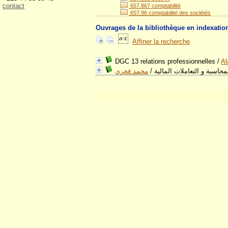
contact
657.867 comptabilité
657.96 comptabilité des sociétés
Ouvrages de la bibliothèque en indexatio
Affiner la recherche
DGC 13 relations professionnelles
/
Al
محمد فخري
/
محاسبة و التعاملات المالية