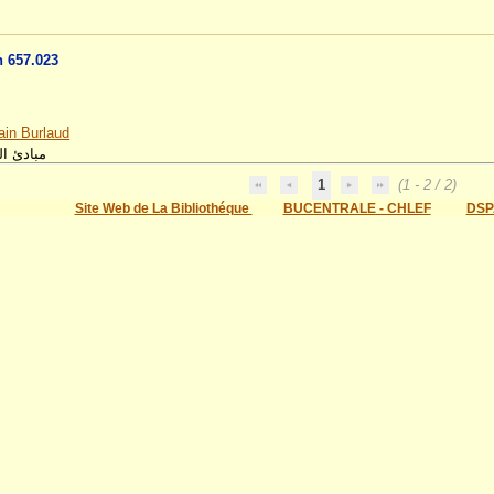
n 657.023
ain Burlaud
مبادئ ال
1
(1 - 2 / 2)
Site Web de La Bibliothéque
BUCENTRALE - CHLEF
DSP