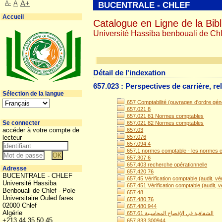
A-
A
A+
BUCENTRALE - CHLEF
Accueil
Catalogue en Ligne de la Bibl
Université Hassiba benbouali de Chl
Détail de l'indexation
657.023 : Perspectives de carrière, r
Sélection de la langue
657 Comptabilité (ouvrages d'ordre génér
657.021 8
657.021 81 Normes comptables
Se connecter
657.021 82 Normes comptables
accéder à votre compte de
657.03
lecteur
657.076
657.094 4
657.1 normes comptable - les normes c
657.307 6
657.403 recherche opérationnelle
Adresse
657.420 76
BUCENTRALE - CHLEF
657.45 Vérification comptable (audit, vé
Université Hassiba
657.451 Vérification comptable (audit, v
Benbouali de Chlef - Pole
657.48
Universitaire Ouled fares
657.480 76
02000 Chlef
657.480 944
Algérie
657.61 الشفافية في الإفصاح المحاسبية
+213 44 35 50 45
657.833 300944