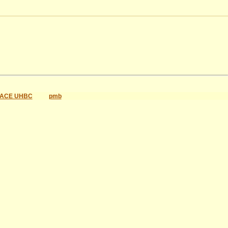
ACE UHBC
pmb