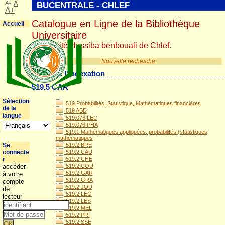
A-
A
BUCENTRALE - CHLEF
A+
Catalogue en Ligne de la Bibliothèque
Accueil
Universitaire
Université Hassiba benbouali de Chlef.
Nouvelle recherche
Détail de l'indexation
519.5 CAR
Sélection
519 Probabilités, Statistique, Mathématiques financières
de la
519 ABD
langue
519.076 LEC
519.076 PHA
519.1 Mathématiques appliquées, probabilités (statistiques
mathématiques
Se
519.2 BRE
connecte
519.2 CAU
r
519.2 CHE
accéder
519.2 COU
519.2 GAR
à votre
519.2 GRA
compte
519.2 JOU
de
519.2 LEG
lecteur
519.2 LES
519.2 MEL
519.2 PRI
519.2 SSE