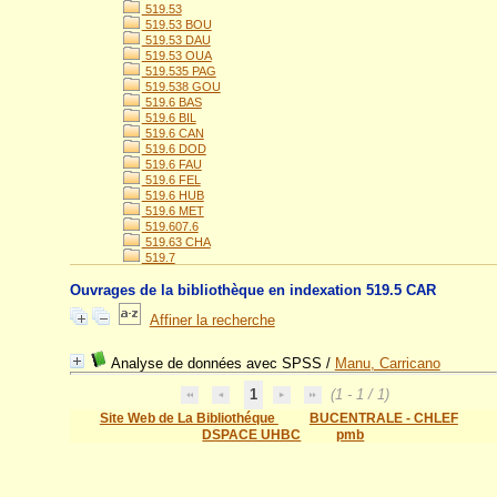
519.53
519.53 BOU
519.53 DAU
519.53 OUA
519.535 PAG
519.538 GOU
519.6 BAS
519.6 BIL
519.6 CAN
519.6 DOD
519.6 FAU
519.6 FEL
519.6 HUB
519.6 MET
519.607.6
519.63 CHA
519.7
Ouvrages de la bibliothèque en indexation 519.5 CAR
Affiner la recherche
Analyse de données avec SPSS
/
Manu, Carricano
1
(1 - 1 / 1)
Site Web de La Bibliothéque
BUCENTRALE - CHLEF
DSPACE UHBC
pmb