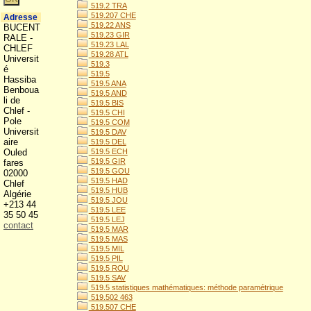
519.2 TRA
519.207 CHE
Adresse
519.22 ANS
BUCENT
519.23 GIR
RALE -
519.23 LAL
CHLEF
519.28 ATL
Universit
519.3
é
519.5
Hassiba
519.5 ANA
Benboua
519.5 AND
li de
519.5 BIS
Chlef -
519.5 CHI
Pole
519.5 COM
Universit
519.5 DAV
aire
519.5 DEL
Ouled
519.5 ECH
519.5 GIR
fares
519.5 GOU
02000
519.5 HAD
Chlef
519.5 HUB
Algérie
519.5 JOU
+213 44
519.5 LEE
35 50 45
519.5 LEJ
contact
519.5 MAR
519.5 MAS
519.5 MIL
519.5 PIL
519.5 ROU
519.5 SAV
519.5 statistiques mathématiques: méthode paramétrique
519.502 463
519.507 CHE