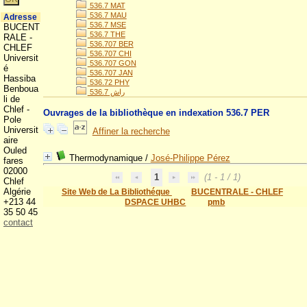
536.7 MAT
536.7 MAU
Adresse
536.7 MSE
BUCENT
536.7 THE
RALE -
536.707 BER
CHLEF
536.707 CHI
Universit
536.707 GON
é
536.707 JAN
Hassiba
536.72 PHY
Benboua
536.راش 7
li de
Chlef -
Ouvrages de la bibliothèque en indexation 536.7 PER
Pole
Universit
Affiner la recherche
aire
Ouled
Thermodynamique
/
José-Philippe Pérez
fares
02000
1
(1 - 1 / 1)
Chlef
Algérie
Site Web de La Bibliothéque
BUCENTRALE - CHLEF
+213 44
DSPACE UHBC
pmb
35 50 45
contact