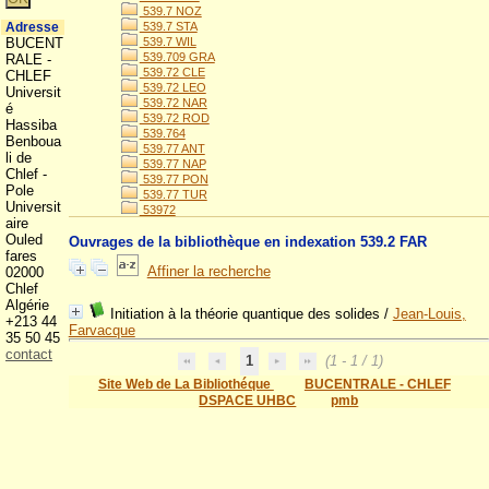
539.7 NOZ
Adresse
539.7 STA
BUCENT
539.7 WIL
539.709 GRA
RALE -
539.72 CLE
CHLEF
539.72 LEO
Universit
539.72 NAR
é
539.72 ROD
Hassiba
539.764
Benboua
539.77 ANT
li de
539.77 NAP
Chlef -
539.77 PON
Pole
539.77 TUR
Universit
53972
aire
Ouled
Ouvrages de la bibliothèque en indexation 539.2 FAR
fares
Affiner la recherche
02000
Chlef
Algérie
Initiation à la théorie quantique des solides
/
Jean-Louis,
+213 44
Farvacque
35 50 45
contact
1
(1 - 1 / 1)
Site Web de La Bibliothéque
BUCENTRALE - CHLEF
DSPACE UHBC
pmb