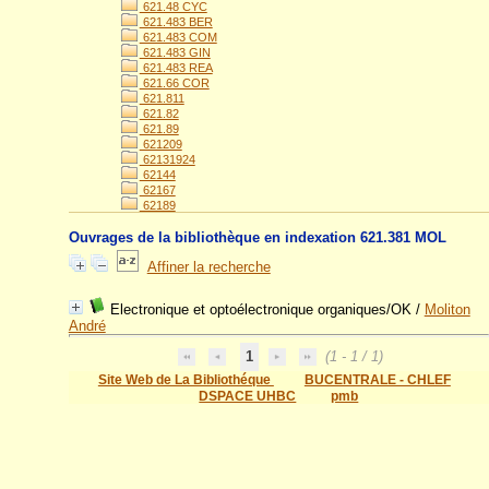
621.48 CYC
621.483 BER
621.483 COM
621.483 GIN
621.483 REA
621.66 COR
621.811
621.82
621.89
621209
62131924
62144
62167
62189
Ouvrages de la bibliothèque en indexation 621.381 MOL
Affiner la recherche
Electronique et optoélectronique organiques/OK
/
Moliton
André
1
(1 - 1 / 1)
Site Web de La Bibliothéque
BUCENTRALE - CHLEF
DSPACE UHBC
pmb