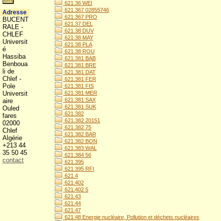
621.36 WEI
621.367 02855746
Adresse
621.367 PRO
BUCENT
621.37 DEL
RALE -
621.38 DUV
CHLEF
621.38 MAY
Universit
621.38 PLA
é
621.38 ROU
Hassiba
621.381 BAB
Benboua
621.381 BRE
li de
621.381 DAT
Chlef -
621.381 FER
Pole
621.381 FIS
Universit
621.381 MER
621.381 SAX
aire
621.381 SUK
Ouled
621.382
fares
621.382 20151
02000
621.382 75
Chlef
621.382 BAR
Algérie
621.382 BON
+213 44
621.383 WAL
35 50 45
621.384 56
contact
621.395
621.395 RFI
621.4
621.402
621.402 5
621.43
621.44
621.47
621.48 Energie nucléaire, Pollution et déchets nucléaires