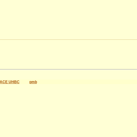
ACE UHBC
pmb