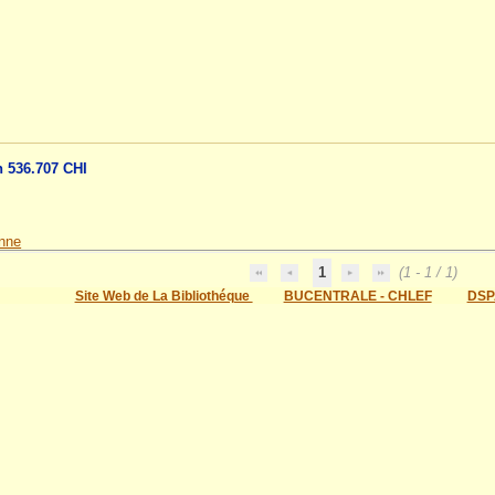
n 536.707 CHI
nne
1
(1 - 1 / 1)
Site Web de La Bibliothéque
BUCENTRALE - CHLEF
DSP