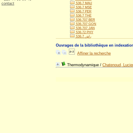
contact
536.7 MAU
536.7 MSE
536.7 PER
536.7 THE
536.707 BER
536.707 GON
536.707 JAN
536.72 PHY
536.راش 7
Ouvrages de la bibliothèque en indexatio
Affiner la recherche
Thermodynamique
/
Chatenoud, Lucie