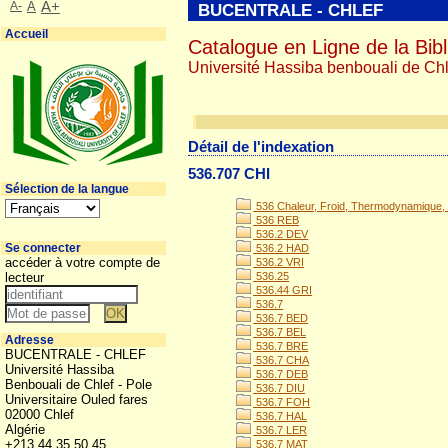
A-
A
A+
BUCENTRALE - CHLEF
Accueil
Catalogue en Ligne de la Bibl
Université Hassiba benbouali de Chl
Détail de l'indexation
536.707 CHI
Sélection de la langue
536 Chaleur, Froid, Thermodynamique, 
536 REB
536.2 DEV
Se connecter
536.2 HAD
accéder à votre compte de
536.2 VRI
lecteur
536.25
536.44 GRI
536.7
536.7 BED
536.7 BEL
Adresse
536.7 BRE
BUCENTRALE - CHLEF
536.7 CHA
Université Hassiba
536.7 DEB
Benbouali de Chlef - Pole
536.7 DIU
Universitaire Ouled fares
536.7 FOH
02000 Chlef
536.7 HAL
Algérie
536.7 LER
+213 44 35 50 45
536.7 MAT