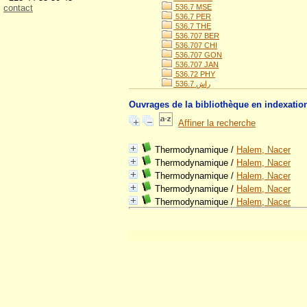
contact
536.7 MSE
536.7 PER
536.7 THE
536.707 BER
536.707 CHI
536.707 GON
536.707 JAN
536.72 PHY
536.راش 7
Ouvrages de la bibliothèque en indexatio
Affiner la recherche
Thermodynamique
/
Halem, Nacer
Thermodynamique
/
Halem, Nacer
Thermodynamique
/
Halem, Nacer
Thermodynamique
/
Halem, Nacer
Thermodynamique
/
Halem, Nacer