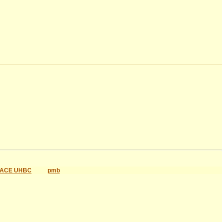
ACE UHBC
pmb