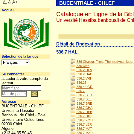
A-
A
A+
BUCENTRALE - CHLEF
Accueil
Catalogue en Ligne de la Bibl
Université Hassiba benbouali de Chl
Détail de l'indexation
536.7 HAL
Sélection de la langue
536 Chaleur, Froid, Thermodynamique, 
536 REB
536.2 DEV
Se connecter
536.2 HAD
accéder à votre compte de
536.2 VRI
lecteur
536.25
536.44 GRI
536.7
536.7 BED
536.7 BEL
Adresse
536.7 BRE
BUCENTRALE - CHLEF
536.7 CHA
Université Hassiba
536.7 DEB
Benbouali de Chlef - Pole
536.7 DIU
Universitaire Ouled fares
536.7 FOH
02000 Chlef
536.7 LER
Algérie
536.7 MAT
+213 44 35 50 45
536.7 MAU