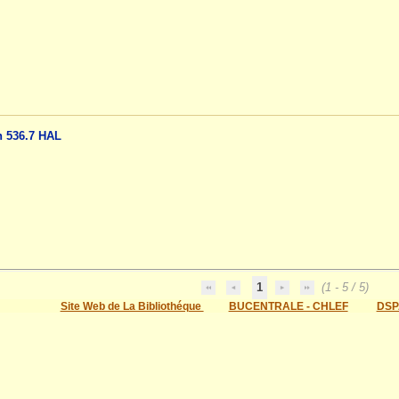
n 536.7 HAL
1
(1 - 5 / 5)
Site Web de La Bibliothéque
BUCENTRALE - CHLEF
DSP