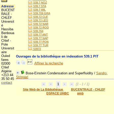
539.7 NOZ
Adresse
539.7 STA
BUCENT
539.7 WIL
539.709 GRA
RALE -
539.72 CLE
CHLEF
539.72 LEO
Universit
539.72 NAR
é
539.72 ROD
Hassiba
539.764
Benboua
539.77 ANT
li de
539.77 NAP
Chlef -
539.77 PON
Pole
539.77 TUR
Universit
53972
aire
Ouled
Ouvrages de la bibliothèque en indexation 539.1 PIT
fares
Affiner la recherche
02000
Chlef
Algérie
Bose-Einstein Condensation and Superfluidity
/
Sandro,
+213 44
Stringari
35 50 45
contact
1
(1 - 1 / 1)
Site Web de La Bibliothéque
BUCENTRALE - CHLEF
DSPACE UHBC
pmb