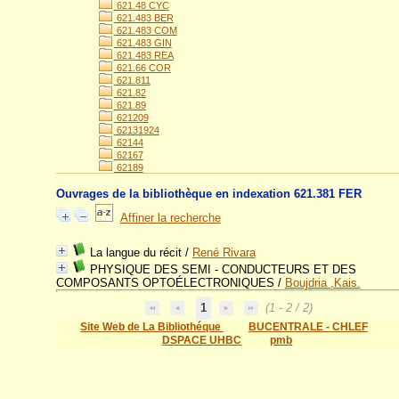
621.48 CYC
621.483 BER
621.483 COM
621.483 GIN
621.483 REA
621.66 COR
621.811
621.82
621.89
621209
62131924
62144
62167
62189
Ouvrages de la bibliothèque en indexation 621.381 FER
Affiner la recherche
La langue du récit
/
René Rivara
PHYSIQUE DES SEMI - CONDUCTEURS ET DES
COMPOSANTS OPTOÉLECTRONIQUES
/
Boujdria ,Kais.
1
(1 - 2 / 2)
Site Web de La Bibliothéque
BUCENTRALE - CHLEF
DSPACE UHBC
pmb