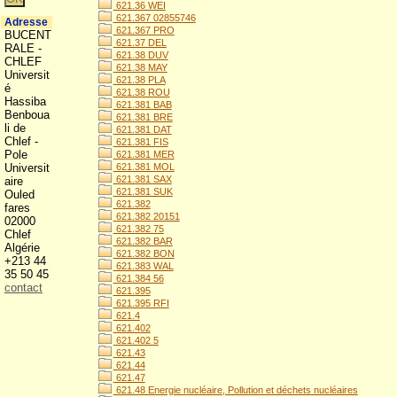
621.36 WEI
621.367 02855746
Adresse
621.367 PRO
BUCENT
621.37 DEL
RALE -
621.38 DUV
CHLEF
621.38 MAY
Universit
621.38 PLA
é
621.38 ROU
Hassiba
621.381 BAB
Benboua
621.381 BRE
li de
621.381 DAT
Chlef -
621.381 FIS
Pole
621.381 MER
Universit
621.381 MOL
621.381 SAX
aire
621.381 SUK
Ouled
621.382
fares
621.382 20151
02000
621.382 75
Chlef
621.382 BAR
Algérie
621.382 BON
+213 44
621.383 WAL
35 50 45
621.384 56
contact
621.395
621.395 RFI
621.4
621.402
621.402 5
621.43
621.44
621.47
621.48 Energie nucléaire, Pollution et déchets nucléaires