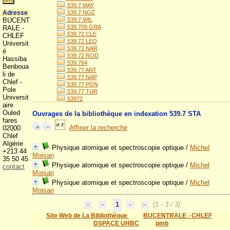
539.7 MAY
Adresse
539.7 NOZ
BUCENT
539.7 WIL
539.709 GRA
RALE -
539.72 CLE
CHLEF
539.72 LEO
Universit
539.72 NAR
é
539.72 ROD
Hassiba
539.764
Benboua
539.77 ANT
li de
539.77 NAP
Chlef -
539.77 PON
Pole
539.77 TUR
Universit
53972
aire
Ouled
Ouvrages de la bibliothèque en indexation 539.7 STA
fares
Affiner la recherche
02000
Chlef
Algérie
Physique atomique et spectroscopie optique
/
Michel
+213 44
Moisan
35 50 45
Physique atomique et spectroscopie optique
/
Michel
contact
Moisan
Physique atomique et spectroscopie optique
/
Michel
Moisan
1
(1 - 3 / 3)
Site Web de La Bibliothéque
BUCENTRALE - CHLEF
DSPACE UHBC
pmb