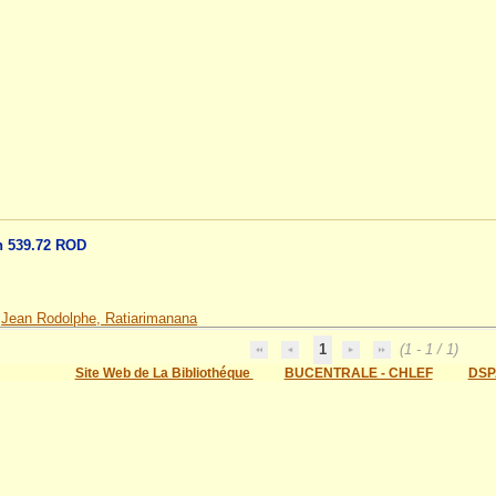
on 539.72 ROD
/
Jean Rodolphe, Ratiarimanana
1
(1 - 1 / 1)
Site Web de La Bibliothéque
BUCENTRALE - CHLEF
DSP