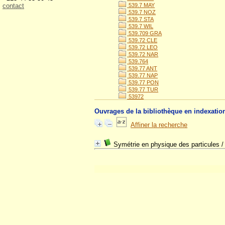
contact
539.7 MAY
539.7 NOZ
539.7 STA
539.7 WIL
539.709 GRA
539.72 CLE
539.72 LEO
539.72 NAR
539.764
539.77 ANT
539.77 NAP
539.77 PON
539.77 TUR
53972
Ouvrages de la bibliothèque en indexati
Affiner la recherche
Symétrie en physique des particules