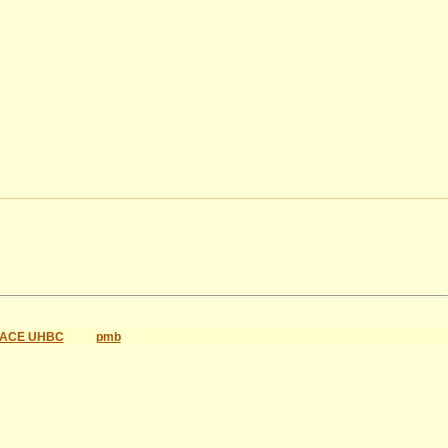
ACE UHBC
pmb