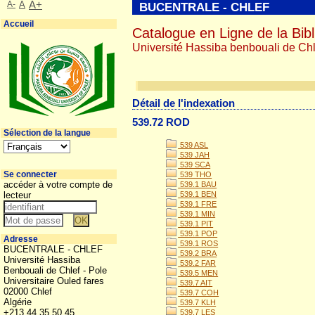
A-
A
A+
BUCENTRALE - CHLEF
Accueil
Catalogue en Ligne de la Bibl
Université Hassiba benbouali de Chl
Détail de l'indexation
539.72 ROD
Sélection de la langue
539 ASL
539 JAH
539 SCA
Se connecter
539 THO
accéder à votre compte de
539.1 BAU
lecteur
539.1 BEN
539.1 FRE
539.1 MIN
539.1 PIT
539.1 POP
Adresse
539.1 ROS
BUCENTRALE - CHLEF
539.2 BRA
Université Hassiba
539.2 FAR
Benbouali de Chlef - Pole
539.5 MEN
Universitaire Ouled fares
539.7 AIT
02000 Chlef
539.7 COH
Algérie
539.7 KLH
+213 44 35 50 45
539.7 LES