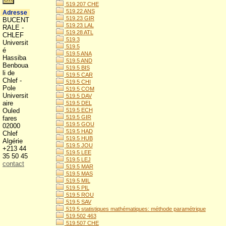
519.207 CHE
519.22 ANS
Adresse
519.23 GIR
BUCENT
519.23 LAL
RALE -
519.28 ATL
CHLEF
519.3
Universit
519.5
é
519.5 ANA
Hassiba
519.5 AND
Benboua
519.5 BIS
li de
519.5 CAR
Chlef -
519.5 CHI
Pole
519.5 COM
Universit
519.5 DAV
aire
519.5 DEL
Ouled
519.5 ECH
519.5 GIR
fares
519.5 GOU
02000
519.5 HAD
Chlef
519.5 HUB
Algérie
519.5 JOU
+213 44
519.5 LEE
35 50 45
519.5 LEJ
contact
519.5 MAR
519.5 MAS
519.5 MIL
519.5 PIL
519.5 ROU
519.5 SAV
519.5 statistiques mathématiques: méthode paramétrique
519.502 463
519.507 CHE