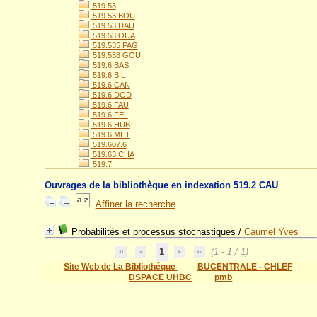
519.53
519.53 BOU
519.53 DAU
519.53 OUA
519.535 PAG
519.538 GOU
519.6 BAS
519.6 BIL
519.6 CAN
519.6 DOD
519.6 FAU
519.6 FEL
519.6 HUB
519.6 MET
519.607.6
519.63 CHA
519.7
Ouvrages de la bibliothèque en indexation 519.2 CAU
Affiner la recherche
Probabilités et processus stochastiques
/
Caumel Yves
1
(1 - 1 / 1)
Site Web de La Bibliothéque
BUCENTRALE - CHLEF
DSPACE UHBC
pmb