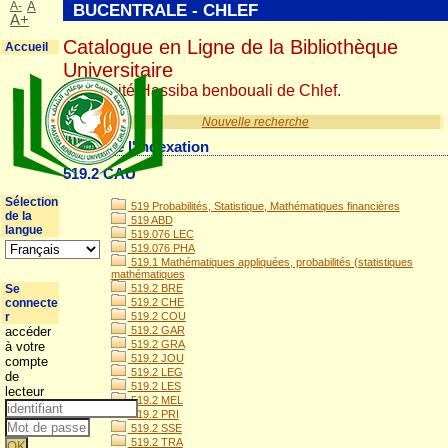
A-
A
BUCENTRALE - CHLEF
A+
Catalogue en Ligne de la Bibliothèque
Accueil
Universitaire
Université Hassiba benbouali de Chlef.
Nouvelle recherche
Détail de l'indexation
519.2 CAU
Sélection
519 Probabilités, Statistique, Mathématiques financières
de la
519 ABD
langue
519.076 LEC
519.076 PHA
519.1 Mathématiques appliquées, probabilités (statistiques
mathématiques
Se
519.2 BRE
connecte
519.2 CHE
r
519.2 COU
accéder
519.2 GAR
519.2 GRA
à votre
519.2 JOU
compte
519.2 LEG
de
519.2 LES
lecteur
519.2 MEL
519.2 PRI
519.2 SSE
519.2 TRA