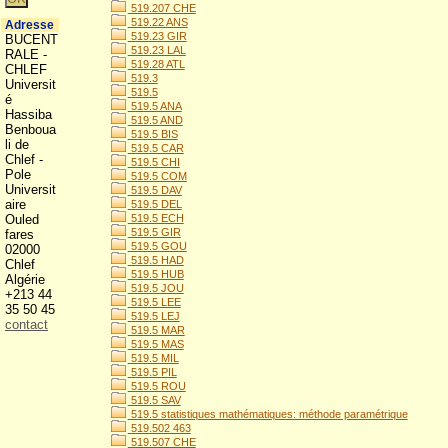
519.207 CHE
519.22 ANS
Adresse
519.23 GIR
BUCENT
519.23 LAL
RALE -
519.28 ATL
CHLEF
519.3
Universit
519.5
é
519.5 ANA
Hassiba
519.5 AND
Benboua
519.5 BIS
li de
519.5 CAR
Chlef -
519.5 CHI
Pole
519.5 COM
Universit
519.5 DAV
aire
519.5 DEL
Ouled
519.5 ECH
519.5 GIR
fares
519.5 GOU
02000
519.5 HAD
Chlef
519.5 HUB
Algérie
519.5 JOU
+213 44
519.5 LEE
35 50 45
519.5 LEJ
contact
519.5 MAR
519.5 MAS
519.5 MIL
519.5 PIL
519.5 ROU
519.5 SAV
519.5 statistiques mathématiques: méthode paramétrique
519.502 463
519.507 CHE