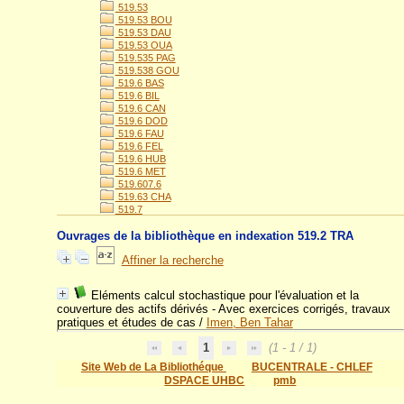
519.53
519.53 BOU
519.53 DAU
519.53 OUA
519.535 PAG
519.538 GOU
519.6 BAS
519.6 BIL
519.6 CAN
519.6 DOD
519.6 FAU
519.6 FEL
519.6 HUB
519.6 MET
519.607.6
519.63 CHA
519.7
Ouvrages de la bibliothèque en indexation 519.2 TRA
Affiner la recherche
Eléments calcul stochastique pour l'évaluation et la
couverture des actifs dérivés - Avec exercices corrigés, travaux
pratiques et études de cas
/
Imen, Ben Tahar
1
(1 - 1 / 1)
Site Web de La Bibliothéque
BUCENTRALE - CHLEF
DSPACE UHBC
pmb