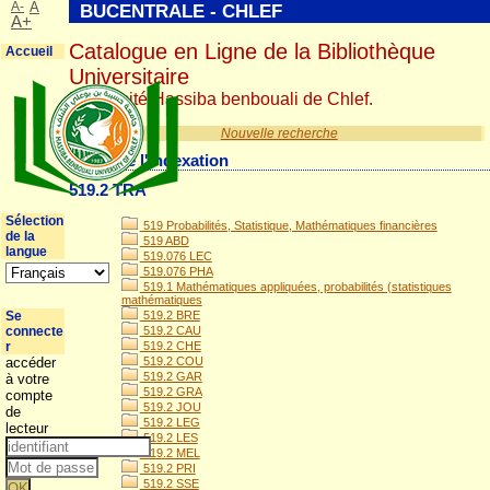
A-
A
BUCENTRALE - CHLEF
A+
Catalogue en Ligne de la Bibliothèque
Accueil
Universitaire
Université Hassiba benbouali de Chlef.
Nouvelle recherche
Détail de l'indexation
519.2 TRA
Sélection
519 Probabilités, Statistique, Mathématiques financières
de la
519 ABD
langue
519.076 LEC
519.076 PHA
519.1 Mathématiques appliquées, probabilités (statistiques
mathématiques
Se
519.2 BRE
connecte
519.2 CAU
r
519.2 CHE
accéder
519.2 COU
519.2 GAR
à votre
519.2 GRA
compte
519.2 JOU
de
519.2 LEG
lecteur
519.2 LES
519.2 MEL
519.2 PRI
519.2 SSE